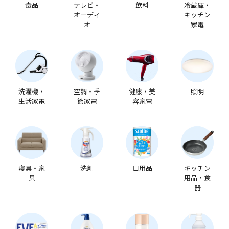
食品
テレビ・
飲料
冷蔵庫・
オーディ
キッチン
オ
家電
洗濯機・
空調・季
健康・美
照明
生活家電
節家電
容家電
寝具・家
洗剤
日用品
キッチン
具
用品・食
器