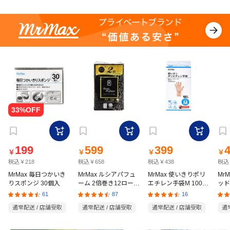
199
599
399
￥
￥
￥
￥
税込￥218
税込￥658
税込￥438
税込
MrMax 毎日つかいき
MrMax ルシアパフュ
MrMax 使いきりポリ
Mr
りスポンジ 30個入
ーム 2倍巻き12ロール
エチレン手袋M 100枚
ッド
ダブル
入
の猫
61
87
16
通常配送 / 店舗受取
通常配送 / 店舗受取
通常配送 / 店舗受取
通