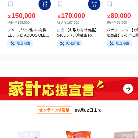
150,000
170,000
80,000
￥
￥
￥
税込￥165,000
税込￥187,000
税込￥88,000
シャープ 55V型 4K有機
日立 【お取り寄せ商品】
パナソニック 【お
ELテレビ AQUOS OLED
540L 6ドア冷蔵庫 R-
せ商品】8kg 全自
4T-C55GQ3
HW54V(N) ライトゴール
洗濯機 NA-FA8H5
配送設置
配送設置
配送設置
ド
イト
09月02日まで
オンライン&店舗