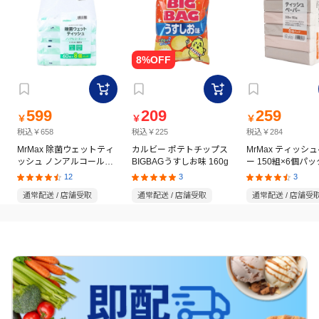
599
209
259
￥
￥
￥
税込￥658
税込￥225
税込￥284
MrMax 除菌ウェットティ
カルビー ポテトチップス
MrMax ティッシ
ッシュ ノンアルコールタ
BIGBAGうすしお味 160g
ー 150組×6個パッ
イプ 60枚×8個パック
12
3
3
通常配送 / 店舗受取
通常配送 / 店舗受取
通常配送 / 店舗受