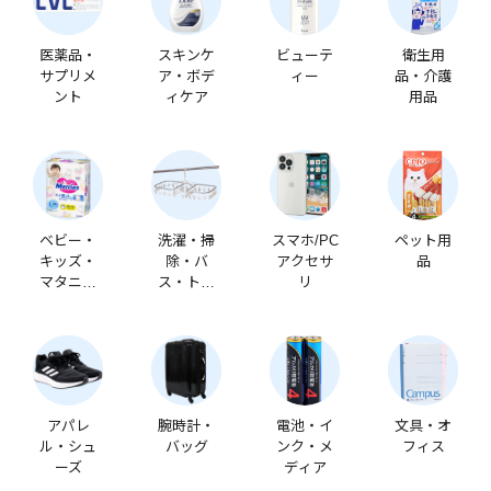
医薬品・
スキンケ
ビューテ
衛生用
サプリメ
ア・ボデ
ィー
品・介護
ント
ィケア
用品
ベビー・
洗濯・掃
スマホ/PC
ペット用
キッズ・
除・バ
アクセサ
品
マタニテ
ス・トイ
リ
ィ
レ
アパレ
腕時計・
電池・イ
文具・オ
ル・シュ
バッグ
ンク・メ
フィス
ーズ
ディア