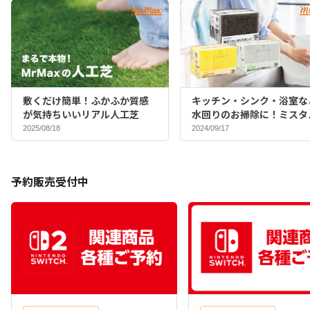
敷くだけ簡単！ふかふか質感
キッチン・シンク・浴室な
が気持ちいいリアル人工芝
水回りのお掃除に！ミスタ
マックスバイヤーおすすめ
2025/08/18
2024/09/17
ポンジ♪
予約販売受付中