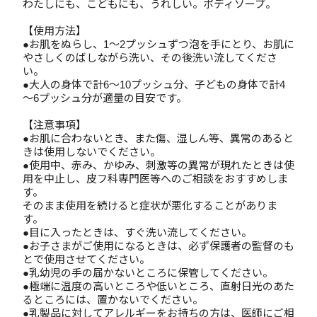
わたしにも、こどもにも、うれしい。ボディソープ。
【使用方法】
●お肌をぬらし、1～2プッシュずつ泡を手にとり、お肌に
やさしくのばしながら洗い、その後洗い流してくださ
い。
●大人の身体で計6～10プッシュ分、子どもの身体で計4
～6プッシュ分が適量の目安です。
【注意事項】
●お肌に合わないとき、また傷、湿しん等、異常のあると
きは使用しないでください。
●使用中、赤み、かゆみ、刺激等の異常が現れたときは使
用を中止し、皮フ科専門医等へのご相談をおすすめしま
す。
そのまま使用を続けると症状が悪化することがありま
す。
●目に入ったときは、すぐ洗い流してください。
●お子さまがご使用になるときは、必ず保護者の監督のも
とで使用させてください。
●乳幼児の手の届かないところに保管してください。
●極端に温度の高いところや低いところ、直射日光のあた
るところには、置かないでください。
●乳製品に対してアレルギーをお持ちの方は、医師にご相