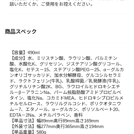
談いただくか、ご使用をお控えください。
商品スペック
【容量】490ml
【成分】水、ミリスチン酸、ラウリン酸、パルミチン
酸、水酸化K、グリセリン、ジステアリン酸グリコール、
塩化K、セテス－15、ステアリン酸PEG－25、α－グルカ
ンオリゴサッカリド、加水分解酵母、グルコシルセラミ
ド、ラクトフェリン(牛乳)、乳酸桿菌／乳発酵液(牛乳)、
グリチルリチン酸2K、BG、ラウロイルヒドロキシエチ
ル－β－アラニンNa、パーム核脂肪酸アミドプロピルベ
タイン、塩化Na、コカミドMEA、ヒドロキシプロピルメ
チルセルロース、ラウリルグルコシド、ポリクオタニウ
ム－7、エタノール、α－グルカン、ポリソルベート20、
EDTA－2Na、メチルパラベン、香料
【単品寸法】幅89mm奥行89mm高さ169mm
【外装寸法】幅277mm奥行365mm高さ194mm
【単品重量】580g