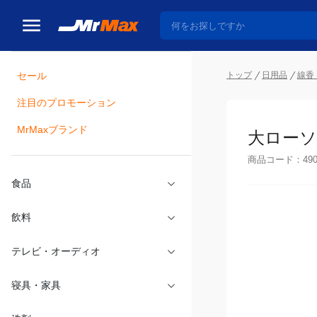
セール
トップ
日用品
線香
注目のプロモーション
瓶詰
MrMaxブランド
大ローソク
商品コード：
49
食品
飲料
テレビ・オーディオ
寝具・家具