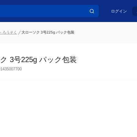
ログイン
・ろうそく
大ローソク 3号225g パック包装
 3号225g パック包装
01435007700