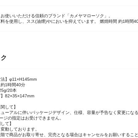
にお使いいただける信頼のブランド「カメヤマローソク」。
料を使用し、スス(油煙)やにおいを抑えています。 燃焼時間 約1時間4
ック
】φ11×H145mm
約1時間40分
5g/20本
82×35×147mm
に関して】
ニューアルに伴いパッケージデザイン、仕様、容量が予告なく変更にな
ケージの指定はお受けできません。
関して】
々変動しております。
段階で商品がお取り寄せ、完売となる場合はキャンセルをお願いするこ