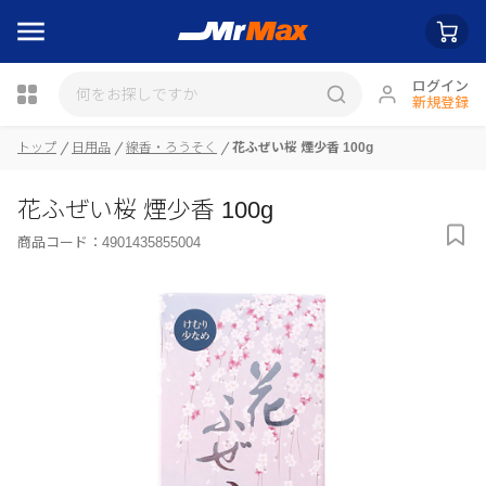
ログイン
新規登録
トップ
日用品
線香・ろうそく
花ふぜい桜 煙少香 100g
瓶詰
花ふぜい桜 煙少香 100g
商品コード：
4901435855004