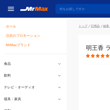
セール
トップ
日用品
線香
注目のプロモーション
瓶詰
MrMaxブランド
明王香 ラ
食品
飲料
テレビ・オーディオ
寝具・家具