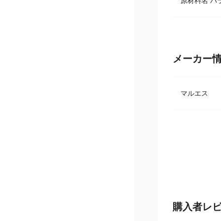
燃焼時間 約1
原材料名 パラ
メーカー
マルエス
購入者レ