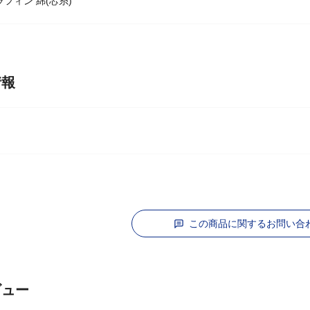
9分
フィン 綿(芯糸)
情報
この商品に関するお問い合
ビュー