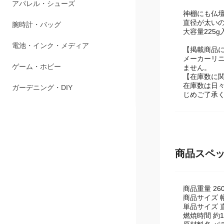
ペット用品
神棚にも仏壇
直径が太い
アパレル・シューズ
大容量225g入
腕時計・バッグ
【掲載商品
メーカーリ
ません。
電池・インク・メディア
【在庫数に
在庫数は日
ゲーム・ホビー
じめご了承
ガーデニング・DIY
商品スペ
商品重量 260
商品サイズ 幅5
単品サイズ 直