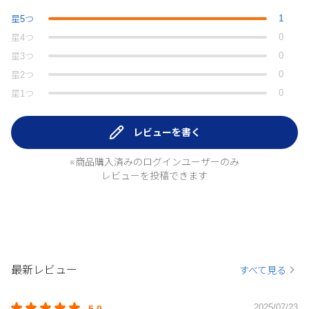
1
星
5
つ
0
星
4
つ
0
星
3
つ
0
星
2
つ
0
星
1
つ
レビューを書く
※商品購入済みのログインユーザーのみ
レビューを投稿できます
最新レビュー
すべて見る
2025/07/23
5.0