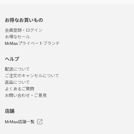
お得なお買いもの
会員登録・ログイン
お得なセール
MrMaxプライベートブランド
ヘルプ
配送について
ご注文のキャンセルについて
返品について
よくあるご質問
お問い合わせ・ご意見
店舗
MrMax店舗一覧