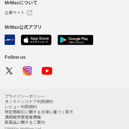
MrMaxについて
企業サイト
MrMax公式アプリ
Follow us
プライバシーポリシー
オンラインストア利用規約
レビュー利用規約
特定商取引に関する法律に基づく表示
酒類販売管理者標識
医薬品に関するご案内
©MrMax Holdings Ltd.