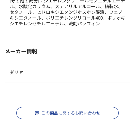
[その他の成分]：ジエチレングリコールモノエチルエーテ
ル、水酸化カリウム、ステアリルアルコール、精製水、
セタノール、ヒドロキシエタンジホスホン酸液、フェノ
キシエタノール、ポリエチレングリコール400、ポリオキ
シエチレンセチルエーテル、流動パラフィン
メーカー情報
ダリヤ
この商品に関するお問い合わせ