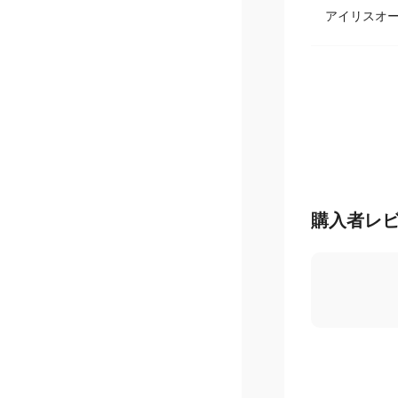
アイリスオ
購入者レ
5.0
/ 5