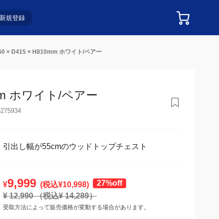
新規登録
× D415 × H810mm ホワイト/ペアー
mm ホワイト/ペアー
275934
引出し幅が55cmのウッドトップチェスト
9,999
27%off
¥
(税込¥
10,998
)
¥
12,990
（税込¥
14,289
）
受取方法によって販売価格が変動する場合があります。