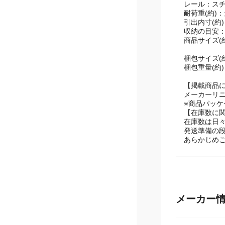
天板：合成樹
前パネル・
レール：ス
耐荷重(約)：
引出内寸(約)：4
収納の目安：
商品サイズ(約)
梱包サイズ(約)
梱包重量(約)：
【掲載商品
メーカーリ
※商品パッ
【在庫数に
在庫数は日
発送準備の
あらかじめ
メーカー