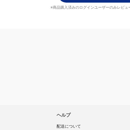
1
まあさん
0
子供様に購入。
0
0
0
レビューを書く
入済みのログインユーザーのみ
ビューを投稿できます
ヘルプ