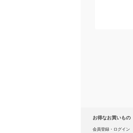
星
5
つ
星
4
つ
星
3
つ
星
2
つ
星
1
つ
※商品購
レ
お得なお買いもの