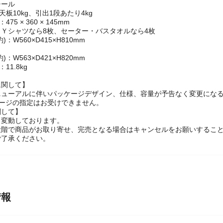
脂化粧繊維板(塩化ビニル樹脂・MDF)
引出・フレーム：ポリプロピレン
チール
天板10kg、引出1段あたり4kg
75 × 360 × 145mm
Ｙシャツなら8枚、セーター・バスタオルなら4枚
：W560×D415×H810mm
：W563×D421×H820mm
11.8kg
に関して】
ニューアルに伴いパッケージデザイン、仕様、容量が予告なく変更になる
ケージの指定はお受けできません。
関して】
々変動しております。
段階で商品がお取り寄せ、完売となる場合はキャンセルをお願いするこ
ご了承ください。
情報