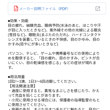
メーカー説明ファイル（PDF）
■効果・効能
目の疲れ、結膜充血、眼病予防(水泳のあと、ほこりや汗
が目に入ったときなど)、紫外線その他の光線による眼炎
(雪目など)、眼瞼炎(まぶたのただれ)、ハードコンタクト
レンズを装着しているときの不快感、目のかゆみ、目の
かすみ(目やにが多いときなど)
パソコン、テレビ、ゲームや携帯番号などの使用により
めを酷使すると、「目の疲れ、目のかすみ、ピントが合
いにくい、目の乾燥感を感じる」などの症状が現れま
す。
■用法用量
1回2～3滴、1日3～6回点眼してください。
【用法関連注意】
・過度に使用すると、異常なまぶしさを感じたり、かえ
って充血を招くことがあります。
・小児に使用させる場合には、保護者の指導監督のもと
に使用させてください。
・容器の先が、まぶたやまつ毛などに触れると、目やに