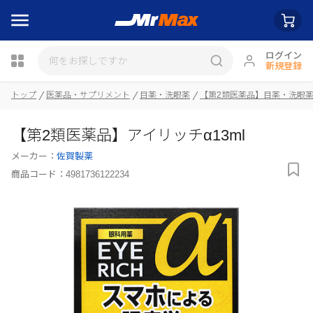
ログイン
新規登録
瓶詰
トップ
医薬品・サプリメント
目薬・洗眼薬
【第2類医薬品】目薬・洗眼
【第2類医薬品】アイリッチα13ml
メーカー：
佐賀製薬
商品コード：
4981736122234