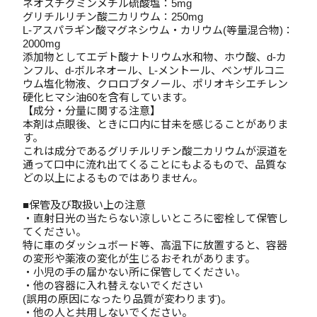
ネオスチグミンメチル硫酸塩：5mg
グリチルリチン酸二カリウム：250mg
L-アスパラギン酸マグネシウム・カリウム(等量混合物)：
2000mg
添加物としてエデト酸ナトリウム水和物、ホウ酸、d-カ
ンフル、d-ボルネオール、L-メントール、ベンザルコニ
ウム塩化物液、クロロブタノール、ポリオキシエチレン
硬化ヒマシ油60を含有しています。
【成分・分量に関する注意】
本剤は点眼後、ときに口内に甘未を感じることがありま
す。
これは成分であるグリチルリチン酸二カリウムが涙道を
通って口中に流れ出てくることにもよるもので、品質な
どの以上によるものではありません。
■保管及び取扱い上の注意
・直射日光の当たらない涼しいところに密栓して保管し
てください。
特に車のダッシュボード等、高温下に放置すると、容器
の変形や薬液の変化が生じるおそれがあります。
・小児の手の届かない所に保管してください。
・他の容器に入れ替えないでください
(誤用の原因になったり品質が変わります)。
・他の人と共用しないでください。