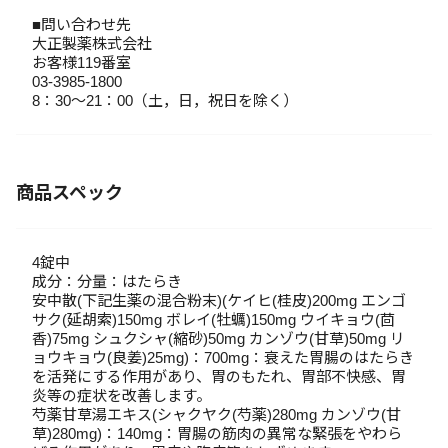
■問い合わせ先
大正製薬株式会社
お客様119番室
03-3985-1800
8：30～21：00（土，日，祝日を除く）
商品スペック
4錠中
成分：分量：はたらき
安中散(下記生薬の混合粉末)(ケイヒ(桂皮)200mg エンゴ
サク(延胡索)150mg ボレイ(牡蠣)150mg ウイキョウ(茴
香)75mg シュクシャ(縮砂)50mg カンゾウ(甘草)50mg リ
ョウキョウ(良姜)25mg)：700mg：衰えた胃腸のはたらき
を活発にする作用があり、胃のもたれ、胃部不快感、胃
炎等の症状を改善します。
芍薬甘草湯エキス(シャクヤク(芍薬)280mg カンゾウ(甘
草)280mg)：140mg：胃腸の筋肉の異常な緊張をやわら