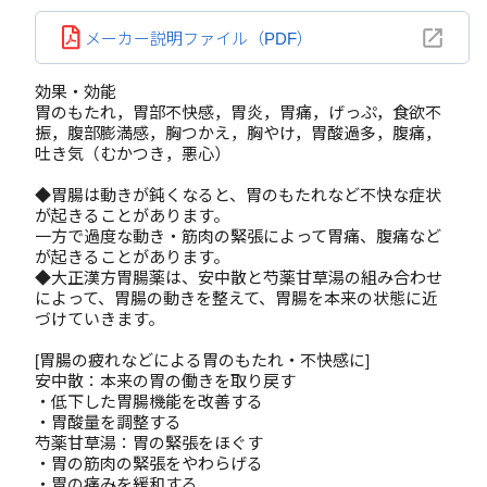
メーカー説明ファイル（PDF）
効果・効能
胃のもたれ，胃部不快感，胃炎，胃痛，げっぷ，食欲不
振，腹部膨満感，胸つかえ，胸やけ，胃酸過多，腹痛，
吐き気（むかつき，悪心）
◆胃腸は動きが鈍くなると、胃のもたれなど不快な症状
が起きることがあります。
一方で過度な動き・筋肉の緊張によって胃痛、腹痛など
が起きることがあります。
◆大正漢方胃腸薬は、安中散と芍薬甘草湯の組み合わせ
によって、胃腸の動きを整えて、胃腸を本来の状態に近
づけていきます。
[胃腸の疲れなどによる胃のもたれ・不快感に]
安中散：本来の胃の働きを取り戻す
・低下した胃腸機能を改善する
・胃酸量を調整する
芍薬甘草湯：胃の緊張をほぐす
・胃の筋肉の緊張をやわらげる
・胃の痛みを緩和する