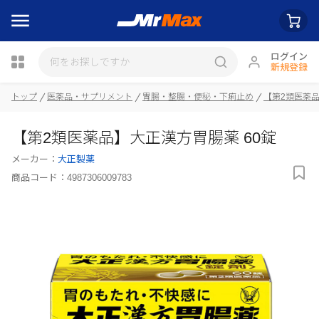
ログイン
新規登録
トップ
医薬品・サプリメント
胃腸・整腸・便秘・下痢止め
【第2類医薬
瓶詰
【第2類医薬品】大正漢方胃腸薬 60錠
メーカー：
大正製薬
商品コード：
4987306009783