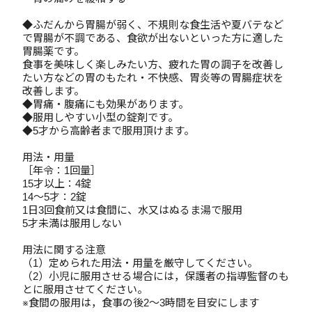
◆ふだんから胃腸が弱く、不規則な食生活や夏バテなど
で胃腸が不調である、食欲が出ないといった方に適した
胃腸薬です。
食事を美味しく楽しみたい方、疲れた胃の調子を改善し
たい方などの胃のもたれ・不快感、胃炎等の胃腸症状を
改善します。
◆胃痛・腹痛にも効果があります。
◆服用しやすい小型の錠剤です。
◆5才から高齢者まで服用頂けます。
用法・用量
［年令：1回量］
15才以上：4錠
14～5才：2錠
1日3回食前又は食間に、水又はぬるま湯で服用
5才未満は服用しない
用法に関する注意
（1）定められた用法・用量を厳守してください。
（2）小児に服用させる場合には，保護者の指導監督のも
とに服用させてください。
※食間の服用は，食事の後2～3時間を目安にします