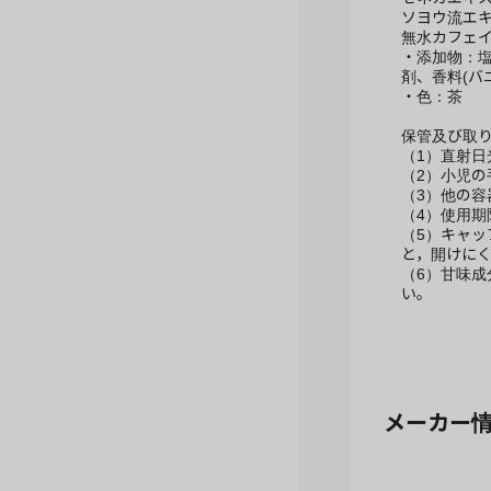
ソヨウ流エキス
無水カフェイン
・添加物：
剤、香料(バ
・色：茶
保管及び取
（1）直射
（2）小児
（3）他の
（4）使用
（5）キャ
と，開けに
（6）甘味
い。
メーカー