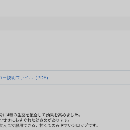
カー説明ファイル（PDF）
分に4種の生薬を配合して効果を高めました。
らむせきにもすぐれた効きめがあります。
ら大人まで服用できる，甘くてのみやすいシロップです。