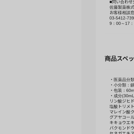
■問い合わ
佐藤製薬株
お客様相談
03-5412-73
9：00～1
商品スペ
・医薬品分
・小分類：
・包装：60m
・成分(30mL
リン酸ジヒド
塩酸トリメト
マレイン酸ク
グアヤコール
キキョウエキ
バクモンドウ
セネガエキス