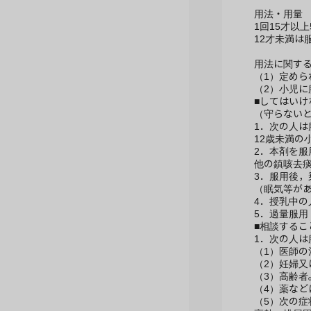
用法・用量
1回15才以上
12才未満は
用法に関す
（1）定め
（2）小児
■してはいけ
（守らない
1．次の人は
12歳未満の
2．本剤を
他の鎮咳去
3．服用後
（眠気等が
4．授乳中
5．過量服
■相談するこ
1．次の人
（1）医師の
（2）妊婦又
（3）高齢者
（4）薬な
（5）次の症