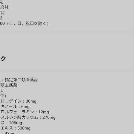
せ先
式会社
窓口
93
7：00（土，日，祝日を除く）
ック
類：指定第二類医薬品
鎮咳去痰薬
L
中)
ロコデイン：30mg
キノール：6mg
ロルフェニラミン：12mg
スルホン酸カリウム：270mg
ス：105mg
エキス：500mg
：42mg