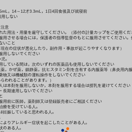
5mL，14～12才3.3mL，1日4回食後及び就寝前
服用しない
る注意
られた用法・用量を厳守してください。（添付の計量カップをご使用くだ
に服用させる場合には，保護者の指導監督のもとに服用させてください。
ないこと
と現在の症状が悪化したり，副作用・事故が起こりやすくなります）
服用しないでください
小児。
服用している間は，次のいずれの医薬品も使用しないでください
痰薬，かぜ薬，鎮静薬，抗ヒスタミン剤を含有する内服薬等（鼻炎用内
，乗物又は機械類の運転操作をしないでください
あらわれることがあります。）
の人は本剤を服用しないか，本剤を服用する場合は授乳を避けてください
用・長期連用しないでください
と
は服用前に医師，薬剤師又は登録販売者にご相談ください
治療を受けている人。
は妊娠していると思われる人。
。
どによりアレルギー症状を起こしたことがある人。
状のある人。