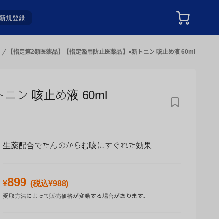
新規登録
薬
【指定第2類医薬品】【指定濫用防止医薬品】●新トニン 咳止め液 60ml
ン 咳止め液 60ml
生薬配合でたんのからむ咳にすぐれた効果
899
¥
(税込¥
988
)
受取方法によって販売価格が変動する場合があります。