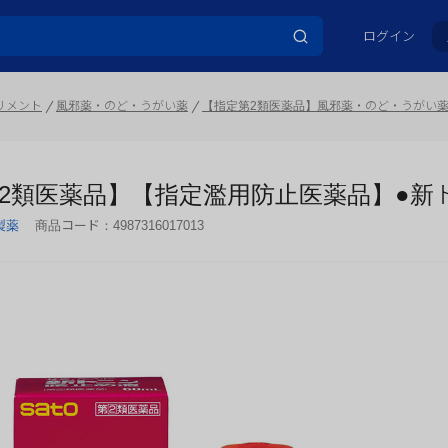
ログイン
リメント
風邪薬・のど・うがい薬
【指定第2類医薬品】風邪薬・のど・うがい
2類医薬品】【指定濫用防止医薬品】●新トニ
製薬
商品コード：
4987316017013