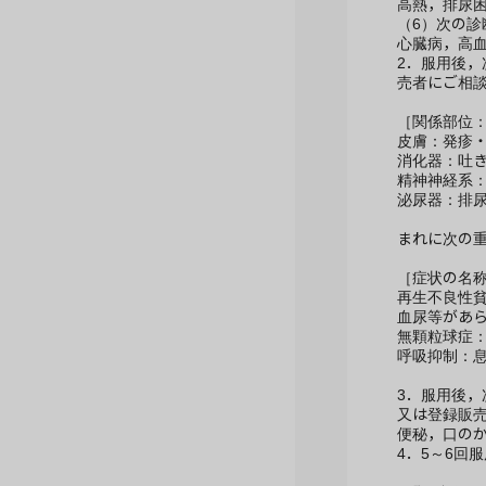
高熱，排尿
（6）次の診
心臓病，高
2．服用後
売者にご相
［関係部位
皮膚：発疹
消化器：吐
精神神経系
泌尿器：排
まれに次の
［症状の名
再生不良性
血尿等があ
無顆粒球症
呼吸抑制：
3．服用後
又は登録販
便秘，口の
4．5～6回