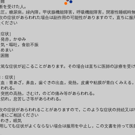
困難
断を受けた人。
血圧，糖尿病，緑内障，甲状腺機能障害，呼吸機能障害，閉塞性睡眠時
，次の症状があらわれた場合は副作用の可能性がありますので，直ちに服
談ください
：症状］
・発赤，かゆみ
き気・嘔吐，食欲不振
：めまい
尿困難
重篤な症状が起こることがあります。その場合は直ちに医師の診療を受
称：症状］
貧血：青あざ，鼻血，歯ぐきの出血，発熱，皮膚や粘膜が青白くみえる
らわれる。
：突然の高熱，さむけ，のどの痛み等があらわれる。
息切れ，息苦しさ等があらわれる。
，次の症状があらわれることがありますので，このような症状の持続又は
売者にご相談ください
かわき，眠気
服用しても症状がよくならない場合は服用を中止し，この文書を持って