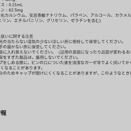
：0.21mL
：62.5mg
塩化カルシウム、安息香酸ナトリウム、パラベン、アルコール、カラメル
ニリン、エチルバニリン、グリセリン、ゼラチンを含む)
り扱いに関する注意
日光の当たらない湿気の少ない涼しい所に密栓して保管してください。
の手の届かない所に保管してください。
容器に入れ替えないでください。（誤用の原因になったり品質が変わるお
期限をすぎた製品は，服用しないでください。
ップをしめる際に，ビンの口についた液を清潔なガーゼ等でよく拭いてか
くくなることがあります。
成分のためキャップが開けにくくなることがありますが，このようなとき
情報