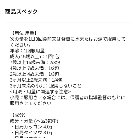
商品スペック
【用法 用量】
次の量を1日3回食前又は食間に水またはお湯で服用して
ください。
年齢：1回服用量
成人(15歳以上)：1回1包
7歳以上15歳未満：2/3包
4歳以上 7歳未満：1/2包
2歳以上 4歳未満：1/3包
3ヶ月以上2歳未満：1/4包
3ヶ月未満の小児：服用しないこと
<用法・用量に関連する注意>
小児に服用させる場合には、保護者の指導監督のもとに
服用させてください。
【成分】
成分・分量 (本品3包中)
・日局カッコン 4.0g
・日局タイソウ 3.0g