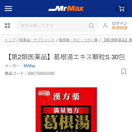
ログイン
新規登録
瓶詰
トップ
医薬品・サプリメント
風邪薬・のど・うがい薬
【第2類医薬品】
【第2類医薬品】葛根湯エキス顆粒S 30包
メーカー：
MrMax
商品コード：
4987768001080