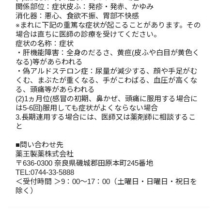
関係部位：症状皮ふ：発疹・発赤、かゆみ
消化器：悪心、食欲不振、胃部不快感
※まれに下記の重篤な症状が起こることがあります。その
場合は直ちに医師の診療を受けてください。
症状の名称：症状
・肝機能障害：全身のだるさ、黄疸(皮ふや白目が黄色く
なる)等があらわれる
・偽アルドステロン症：尿量が減少する、顔や手足がむ
くむ、まぶたが重くなる、手がこわばる、血圧が高くな
る、頭痛等があらわれる
(2)1ヵ月位(感冒の初期、鼻かぜ、頭痛に服用する場合に
は5-6回)服用しても症状がよくならない場合
3.長期連用する場合には、医師又は薬剤師に相談するこ
と
■問い合わせ先
薬王製薬株式会社
〒636-0300 奈良県磯城郡田原本町245番地
TEL:0744-33-5888
＜受付時間 ＞9：00～17：00（土曜日・日曜日・祝日を
除く）