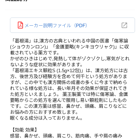
メーカー説明ファイル（PDF）
「葛根湯」は,漢方の古典といわれる中国の医書「傷寒論
(ショウカンロン)」「金匱要略(キンキヨウリャク)」に収
載されている薬方です。
かぜのひきはじめで,発熱して体がゾクゾクし,寒気がとれ
ないような症状に効果があります。
「葛根湯エキス顆粒S (1.5g×12包)」は、漢方処方には古
方、後世方及び経験方を含めて何千という処方がありま
すが、この中でも漢方関係の成書の多くに今まで納めら
れている様な処方は、長い年月その効果が保証されてき
た処方といえましょう。 薬王製薬では特に傷寒論、金匱
要略からこの処方を選んで服用し易い顆粒剤にしたもの
です。この漢方薬は感冒、鼻かぜ、頭痛、肩こりなどに
お悩みの方におすすめ致します。
眠くなる成分は入っておりません。
【効能 効果】
感冒、鼻かぜ、頭痛、肩こり、筋肉痛、手や肩の痛み