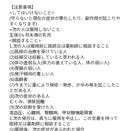
【注意事項】
<してはいけないこと>
(守らないと現在の症状が悪化したり、副作用が起こりや
すくなります)
※次の人は服用しないこと
生後3ヵ月未満の乳児
<相談すること>
1.次の人は服用前に医師又は薬剤師に相談すること
(1)医師の治療を受けている人
(2)妊婦又は妊娠していると思われる人
(3)体の虚弱な人(体力の衰えている人、体の弱い人)
(4)胃腸の弱い人
(5)発汗傾向の著しい人
(6)高齢者
(7)今までに薬により発疹・発赤、かゆみ等を起こしたこ
とがある人
(8)次の症状のある人
むくみ、排尿困難
(9)次の診断を受けた人
高血圧、心臓病、腎臓病、甲状腺機能障害
2.次の場合は、直ちに服用を中止し、この文書を持って
医師又は薬剤師に相談すること
(1)服用後、次の症状があらわれた場合