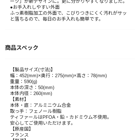
ーク」が新デザインに。更に分かりやすくなりました。
●お手入れしやすい外面
ふっ素樹脂加工の外面で、こびりつきにくく汚れがサッ
と落ちるので、毎日のお手入れも簡単です。
商品スペック
【製品サイズ(寸法)】
幅：452(mm)×奥行：275(mm)×高さ：78(mm)
重量：590(g)
本体の深さ：50(mm)
本体内径：260(mm)
【素材】
本体・底：アルミニウム合金
取っ手：フェノール樹脂
ティファールはPFOA・鉛・カドミウム不使用。
安心してご使用いただけます。
【原産国】
フランス