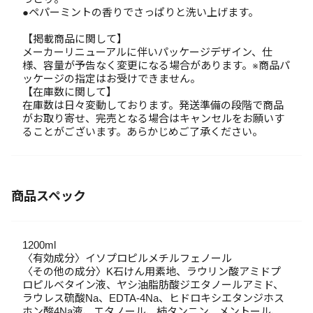
●ペパーミントの香りでさっぱりと洗い上げます。
【掲載商品に関して】
メーカーリニューアルに伴いパッケージデザイン、仕
様、容量が予告なく変更になる場合があります。※商品パ
ッケージの指定はお受けできません。
【在庫数に関して】
在庫数は日々変動しております。発送準備の段階で商品
がお取り寄せ、完売となる場合はキャンセルをお願いす
ることがございます。あらかじめご了承ください。
商品スペック
1200ml
〈有効成分〉イソプロピルメチルフェノール
〈その他の成分〉K石けん用素地、ラウリン酸アミドプ
ロピルベタイン液、ヤシ油脂肪酸ジエタノールアミド、
ラウレス硫酸Na、EDTA-4Na、ヒドロキシエタンジホス
ホン酸4Na液、エタノール、柿タンニン、メントール、