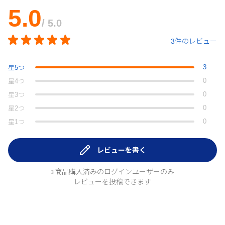
5.0
/ 5.0
3件のレビュー
3
星
5
つ
0
星
4
つ
0
星
3
つ
0
星
2
つ
0
星
1
つ
レビューを書く
※商品購入済みのログインユーザーのみ
レビューを投稿できます