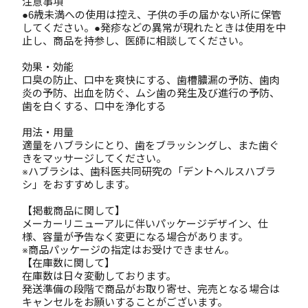
注意事項
●6歳未満への使用は控え、子供の手の届かない所に保管
してください。●発疹などの異常が現れたときは使用を中
止し、商品を持参し、医師に相談してください。
効果・効能
口臭の防止、口中を爽快にする、歯槽膿漏の予防、歯肉
炎の予防、出血を防ぐ、ムシ歯の発生及び進行の予防、
歯を白くする、口中を浄化する
用法・用量
適量をハブラシにとり、歯をブラッシングし、また歯ぐ
きをマッサージしてください。
※ハブラシは、歯科医共同研究の「デントヘルスハブラ
シ」をおすすめします。
【掲載商品に関して】
メーカーリニューアルに伴いパッケージデザイン、仕
様、容量が予告なく変更になる場合があります。
※商品パッケージの指定はお受けできません。
【在庫数に関して】
在庫数は日々変動しております。
発送準備の段階で商品がお取り寄せ、完売となる場合は
キャンセルをお願いすることがございます。