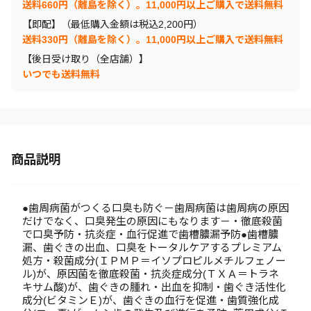
送料660円（離島を除く）。11,000円以上ご購入で送料無料
【即配】（最低購入金額は税込2,200円）
送料330円（離島を除く）。11,000円以上ご購入で送料無料
【後日受け取り（全店舗）】
いつでも送料無料
商品説明
●歯周病菌がつくる口臭も防ぐ－歯周病菌は歯周病の原因
だけでなく、口臭発生の原因にもなります－・徹底殺菌
で口臭予防・抗炎症・血行促進で歯槽膿漏予防●歯槽膿
漏、歯ぐきの出血、口臭をトータルケアするプレミアム
処方・殺菌成分(ＩＰＭＰ＝イソプロピルメチルフェノー
ル)が、原因菌を徹底殺菌・抗炎症成分(ＴＸＡ＝トラネ
キサム酸)が、歯ぐきの腫れ・出血を抑制・歯ぐき活性化
成分(ビタミンＥ)が、歯ぐきの血行を促進・歯質強化成