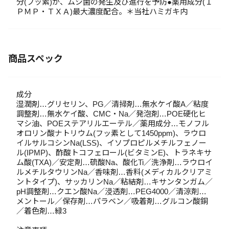
分(フッ素)が、ムシ歯の発生及び進行を予防●薬用成分(Ｉ
ＰＭＰ・ＴＸＡ)最大濃度配合。＊当社ハミガキ内
商品スペック
成分
湿潤剤…グリセリン、PG／清掃剤…無水ケイ酸A／粘度
調整剤…無水ケイ酸、CMC・Na／発泡剤…POE硬化ヒ
マシ油、POEステアリルエーテル／薬用成分…モノフル
オロリン酸ナトリウム(フッ素として1450ppm)、ラウロ
イルサルコシンNa(LSS)、イソプロピルメチルフェノー
ル(IPMP)、酢酸トコフェロール(ビタミンE)、トラネキサ
ム酸(TXA)／安定剤…硫酸Na、酸化Ti／洗浄剤…ラウロイ
ルメチルタウリンNa／香味剤…香料(メディカルクリアミ
ントタイプ)、サッカリンNa／粘結剤…キサンタンガム／
pH調整剤…クエン酸Na／浸透剤…PEG4000／清涼剤…
メントール／保存剤…パラベン／吸着剤…グルコン酸銅
／着色剤…緑3