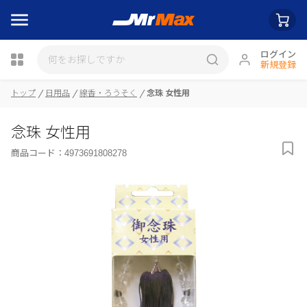
ログイン
新規登録
瓶詰
トップ
日用品
線香・ろうそく
念珠 女性用
念珠 女性用
商品コード：
4973691808278