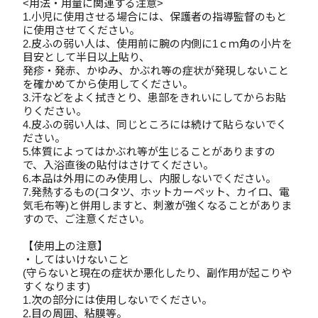
<用法・用量に関連する注意>
1.小児に使用させる場合には、保護者の指導監督のもと
に使用させてください。
2.皮ふの弱い人は、使用前に腕の内側に1ｃｍ角の小片を
目安として半日以上貼り、
発疹・発赤、かゆみ、かぶれ等の症状が発現しないこと
を確かめてから使用してください。
3.汗などをよく拭きとり、患部をきれいにしてからお貼
りください。
4.皮ふの弱い人は、同じところには続けて貼らないでく
ださい。
5.体質によってはかぶれ等が生じることがありますの
で、入浴直後の貼付はさけてください。
6.本品は外用にのみ使用し、内服しないでください。
7.発熱するもの(コタツ、ホットカーペット、カイロ、電
気毛布等)と併用しますと、刺激が強くなることがありま
すので、ご注意ください。
【使用上の注意】
・してはいけないこと
(守らないと現在の症状か悪化したり、副作用が起こりや
すくなります)
1.次の部分には使用しないでください。
2.目の周囲、粘膜等。