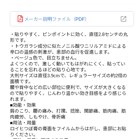
メーカー説明ファイル（PDF）
・貼りやすく、ピンポイントに効く、直径2.8センチの丸
形です。
・トウガラシ成分に似たノニル酸ワニリルアミドによる
辛口の温感の刺激が、患部の血行を促進します。
・ベージュ色で、目立ちません。
よくつくので、激しく動いてもはがれにくく、貼ってい
ることを忘れるほどの貼り心地です。
大判サイズは直径3.9cmで、レギュラーサイズの約2倍の
面積です。
腰や背中などの広い部位に便利で、サイズが大きくなる
ので貼りやすく、じんわり温かい効き目感をより感じら
れます。
■効能・効果
肩のこり、腰の痛み、打撲、捻挫、関節痛、筋肉痛、筋
肉疲労、しもやけ、骨折痛
■用法・用量
ロイヒつぼ膏の膏面をフイルムからはがし、患部にお貼
りください。