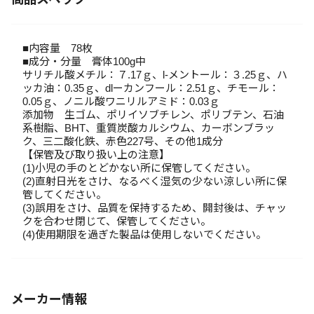
■内容量 78枚
■成分・分量 膏体100g中
サリチル酸メチル：７.17ｇ、l-メントール：３.25ｇ、ハ
ッカ油：0.35ｇ、dlーカンフール：2.51ｇ、チモール：
0.05ｇ、ノニル酸ワニリルアミド：0.03ｇ
添加物 生ゴム、ポリイソブチレン、ポリブテン、石油
系樹脂、BHT、重質炭酸カルシウム、カーボンブラッ
ク、三二酸化鉄、赤色227号、その他1成分
【保管及び取り扱い上の注意】
(1)小児の手のとどかない所に保管してください。
(2)直射日光をさけ、なるべく湿気の少ない涼しい所に保
管してください。
(3)誤用をさけ、品質を保持するため、開封後は、チャッ
クを合わせ閉じて、保管してください。
(4)使用期限を過ぎた製品は使用しないでください。
メーカー情報