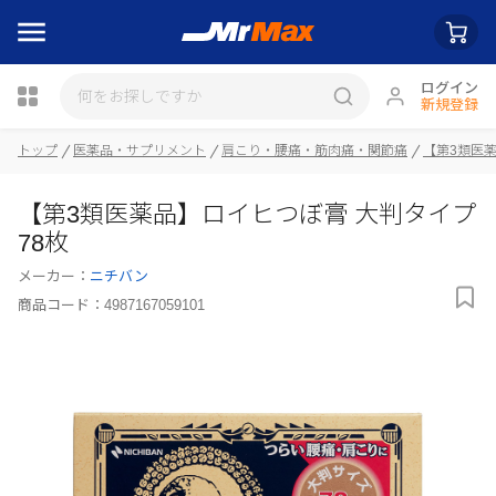
ログイン
新規登録
トップ
医薬品・サプリメント
肩こり・腰痛・筋肉痛・関節痛
【第3類医
瓶詰
【第3類医薬品】ロイヒつぼ膏 大判タイプ
78枚
メーカー：
ニチバン
商品コード：
4987167059101