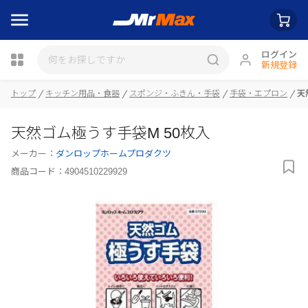
ログイン
新規登録
瓶詰
トップ
キッチン用品・食器
スポンジ・ふきん・手袋
手袋・エプロン
天
天然ゴム極うす手袋M 50枚入
メーカー：
ダンロップホームプロダクツ
商品コード：
4904510229929