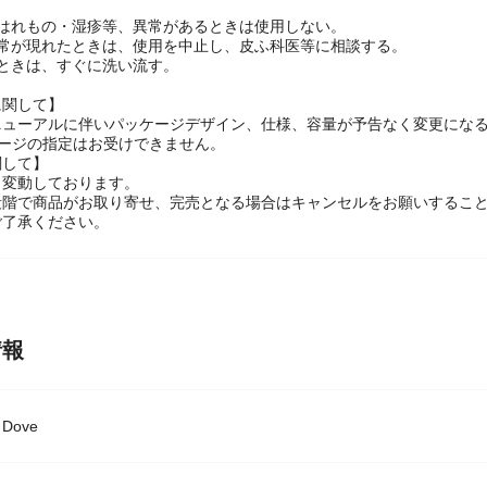
後、適量をとり、毛先から髪全体になじませたあとすすぎ流してくださ
・はれもの・湿疹等、異常があるときは使用しない。
異常が現れたときは、使用を中止し、皮ふ科医等に相談する。
ときは、すぐに洗い流す。
に関して】
ニューアルに伴いパッケージデザイン、仕様、容量が予告なく変更になる
ケージの指定はお受けできません。
関して】
々変動しております。
段階で商品がお取り寄せ、完売となる場合はキャンセルをお願いするこ
ご了承ください。
情報
ove