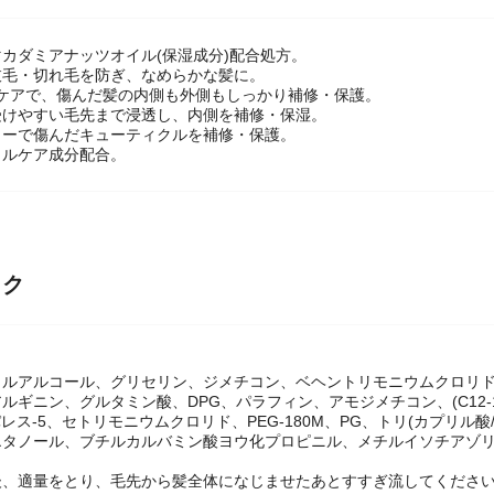
カダミアナッツオイル(保湿成分)配合処方。
枝毛・切れ毛を防ぎ、なめらかな髪に。
yケアで、傷んだ髪の内側も外側もしっかり補修・保護。
受けやすい毛先まで浸透し、内側を補修・保湿。
ラーで傷んだキューティクルを補修・保護。
クルケア成分配合。
ック
リルアルコール、グリセリン、ジメチコン、ベヘントリモニウムクロリド
ルギニン、グルタミン酸、DPG、パラフィン、アモジメチコン、(C12-14
)s-パレス-5、セトリモニウムクロリド、PEG-180M、PG、トリ(カプリ
エタノール、ブチルカルバミン酸ヨウ化プロピニル、メチルイソチアゾリ