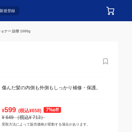
新規登録
ナー 詰替 1000g
傷んだ髪の内側も外側もしっかり補修・保護。
599
7%off
¥
(税込¥
658
)
¥
649
（税込¥
713
）
受取方法によって販売価格が変動する場合があります。