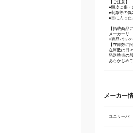
シャンプー
【ご注意】
●頭皮に傷
●刺激等の
●目に入った
【掲載商品
メーカーリ
※商品パッ
【在庫数に
在庫数は日
発送準備の
あらかじめ
メーカー
ユニリーバ D