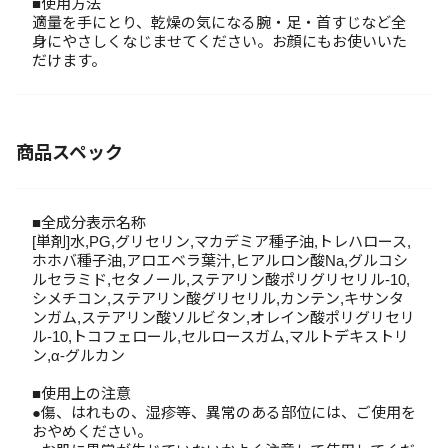
■使用方法
適量を手にとり、乾燥の気になる腕・足・首すじなど全
身にやさしくなじませてください。お顔にもお使いいた
だけます。
商品スペック
■全成分表示名称
[単剤]水,PG,グリセリン,マカデミア種子油,トレハロース,
ホホバ種子油,アロエベラ葉汁,ヒアルロン酸Na,グルコシ
ルセラミド,セタノール,ステアリン酸ポリグリセリル-10,
シメチコン,ステアリン酸グリセリル,カンテン,キサンタ
ンガム,ステアリン酸ソルビタン,オレイン酸ポリグリセリ
ル-10,トコフェロール,セルロースガム,マルトデキストリ
ン,α-グルカン
■使用上の注意
●傷、はれもの、湿疹等、異常のある部位には、ご使用を
おやめください。