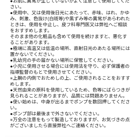
●お肌に異常が生じていないかよく注意して使用してくだ
さい。
●使用中、又は使用後日光にあたって、赤味、はれ、かゆ
み、刺激、色抜け(白斑等)や黒ずみ等の異常があらわれた
ときは、使用を中止し、皮フ科専門医又は弊社へご相談
をおすすめします。
そのまま他の化粧品も含めて使用を続けますと、悪化す
ることがあります。
●極端に高温又は低温の場所、直射日光のあたる場所には
置かないでください。
●乳幼児の手の届かない場所に保管してください。
●小児に使用させる場合には使用法を守り、必ず保護者の
指導監督のもとで使用させてください。
※上腕の内側でおためしの上、ご使用されることをおすす
めします。
●天然由来の原料を使用しているため、色等にばらつきが
見られることがありますが、品質には問題ありません。
●使い始めは、中身が出るまでポンプを数回押してくださ
い。
●ポンプ部は最後まで外さないでください。
※万全の注意をもって製造しておりますが、お気づきの点
がございましたら直接弊社へご連絡ください。