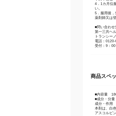
って医師，
下痢，便秘
4．1カ月
い。
5．服用後
薬剤師又は
■問い合わ
第一三共ヘ
トランシー
電話：0120-0
受付：9：00
商品スペ
■内容量 18
■成分・分量
成分・作用
本剤は、白