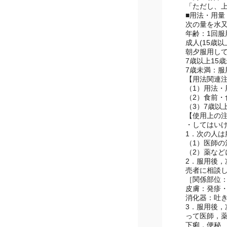
2.次の場合
3.次の場合
「ただし、
■用法・用量
次の量を水
年齢：1回服
成人(15歳以
朝夕服用し
7歳以上15
7歳未満：服
【用法関連
（1）用法・
（2）食前
（3）7歳
【使用上の
・してはい
1．次の人
（1）医師の
（2）薬な
2．服用後
売者に相談
［関係部位
皮膚：発疹
消化器：吐
3．服用後