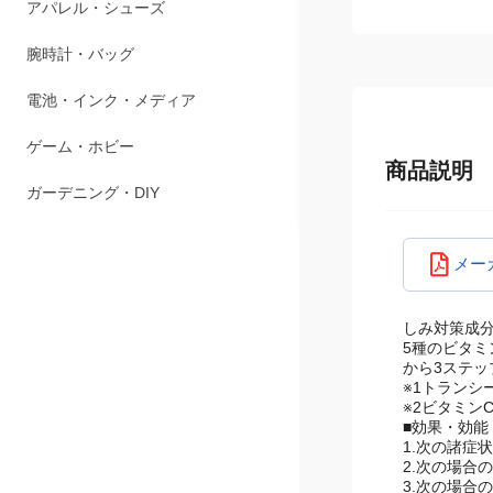
ペット用品
アパレル・シューズ
腕時計・バッグ
電池・インク・メディア
商品説明
ゲーム・ホビー
ガーデニング・DIY
メー
しみ対策成分最
5種のビタミ
から3ステッ
※1トランシ
※2ビタミン
■効果・効能
1.次の諸症