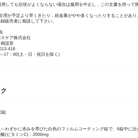
薬剤師又は登録販売者に相談して下さい。
位服用しても症状がよくならない場合は服用を中止し，この文書を持って
，生理が予定より早くきたり，経血量がやや多くなったりすることがあり
登録販売者に相談して下さい。
せ先
ルスケア株式会社
ノ相談室
13-416
～17：00(土・日・祝日を除く)
ック
0錠
色～わずかに赤みを帯びた白色のフィルムコーティング錠で、6錠中に次