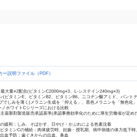
カー説明ファイル（PDF）
大量※2配合(ビタミンC2000mg※3、L-システイン240mg※3)
ン(ビタミンE、ビタミンB2、ビタミンB6、ニコチン酸アミド、パント
プでしみを薄く(メラニン生成を「抑える」、黒色メラニンを「無色化」
ーノホワイトCシリーズにおける比較
C主薬製剤製造販売承認基準(承認事務効率化のために厚生労働省が定め
状の緩和：しみ、そばかす、日やけ・かぶれによる色素沈着