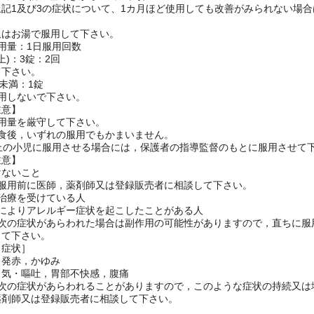
のビタミンCの補給：肉体疲労時、妊娠・授乳期、病中病後の体力低下時
の出血予防：歯ぐきからの出血、鼻血
上記1及び3の症状について、1カ月ほど使用しても改善がみられない場
又はお湯で服用して下さい。
用量：1日服用回数
上)：3錠：2回
て下さい。
歳未満：1錠
用しないで下さい。
注意】
用量を厳守して下さい。
・食後，いずれの服用でもかまいません。
以上の小児に服用させる場合には，保護者の指導監督のもとに服用させて
注意】
けないこと
は服用前に医師，薬剤師又は登録販売者に相談して下さい。
治療を受けている人
どによりアレルギー症状を起こしたことがある人
，次の症状があらわれた場合は副作用の可能性がありますので，直ちに服
して下さい。
：症状］
・発赤，かゆみ
き気・嘔吐，胃部不快感，腹痛
，次の症状があらわれることがありますので，このような症状の持続又は