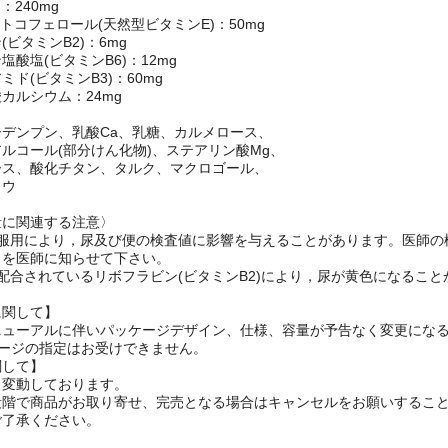
(ビタミンC)：2000mg
：240mg
-トコフェロール(天然型ビタミンE)：50mg
ビタミンB2)：6mg
塩酸塩(ビタミンB6)：12mg
ド(ビタミンB3)：60mg
カルシウム：24mg
デンプン、乳酸Ca、乳糖、カルメロース、
ルコール(部分けん化物)、ステアリン酸Mg、
ース、酸化チタン、タルク、マクロゴール、
ロウ
量に関連する注意〉
の服用により，尿及び便の検査値に影響を与えることがあります。医師の
を医師に知らせて下さい。
配合されているリボフラビン(ビタミンB2)により，尿が黄色になること
に関して】
ニューアルに伴いパッケージデザイン、仕様、容量が予告なく変更になる
ケージの指定はお受けできません。
関して】
々変動しております。
段階で商品がお取り寄せ、完売となる場合はキャンセルをお願いするこ
ご了承ください。