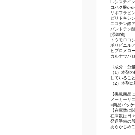
アスコルビン酸
L-システイン
コハク酸d-α
リボフラビン(
ピリドキシン
ニコチン酸アミ
パントテン酸
[添加物]
トウモロコシ
ポリビニルア
ヒプロメロ
カルナウバ
〈成分・分
（1）本剤
ていること
（2）本剤に
【掲載商品
メーカーリ
※商品パッ
【在庫数に
在庫数は日
発送準備の
あらかじめ