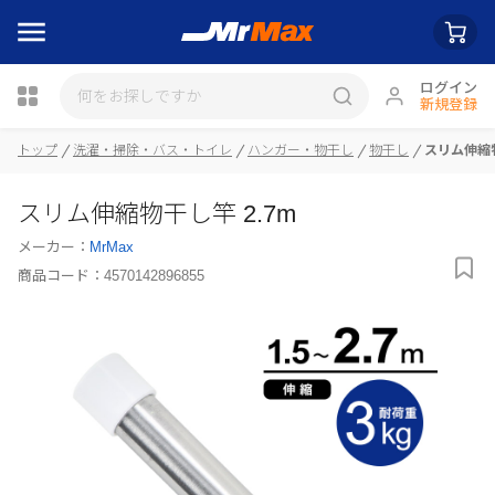
ログイン
新規登録
トップ
洗濯・掃除・バス・トイレ
ハンガー・物干し
物干し
スリム伸縮物
瓶詰
スリム伸縮物干し竿 2.7m
メーカー：
MrMax
商品コード：
4570142896855