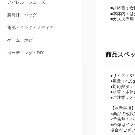
アパレル・シューズ
■超軽量で女
■本体内面
腕時計・バッグ
■ガス火専用
電池・インク・メディア
ゲーム・ホビー
ガーデニング・DIY
商品スペ
●サイズ：37×2
●重量：415g
●対応熱源：
●材質：本体
●ご注意：
【注意事項
※商品の改
※予告無く
※画像はイ
場合がござ