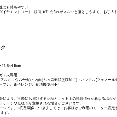
性にも持ちやすい
はダイヤモンドコート+鏡面加工で汚れがスルッと落としやすく、お手入
ック
1.5×4.5cm
ガス火専用
(アルミニウム合金)・内面(ふっ素樹脂塗膜加工)・ハンドル(フェノール樹
オーブン、電子レンジ、食洗機使用不可
】
良等により、実際にお届けする商品とサイト上の掲載情報が異なる場合が
パッケージや仕様等が変更される場合がございます。
メージです。※商品画像につきましては、お客様がご利用のモニター設定
います。