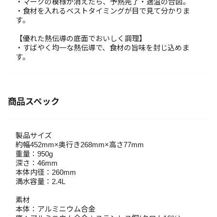
・マークの模様が消えたら、予熱完了・適温の合図。
・食材を入れるベストタイミングが目で見て分かりま
す。
【優れた熱伝導の底面でおいしく調理】
・すばやく均一な熱伝導で、食材の旨味を封じ込めま
す。
商品スペック
製品サイズ
約幅452mm×奥行き268mm×高さ77mm
重量：950g
深さ：46mm
本体内径：260mm
満水容量：2.4L
素材
本体：アルミニウム合金