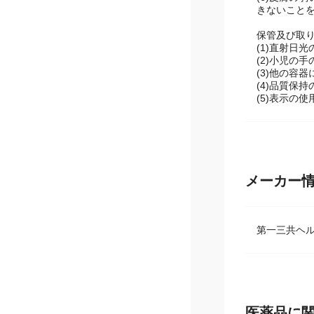
(5)貼った
(6)皮膚の
きないこと
保管及び取
(1)直射日
(2)小児の
(3)他の容
(4)品質保
(5)表示の
メーカー
第一三共ヘ