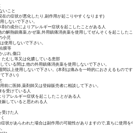
。貼り心地がよく,すぐれた伸縮性ではがれにくく,貼りなおしやすい。
意
ないこと
現在の症状が悪化したり,副作用が起こりやすくなります)
使用しないで下さい。
は本剤の成分によりアレルギー症状を起こしたことがある人
は他の解熱鎮痛薬,かぜ薬,外用鎮痛消炎薬を使用してぜんそくを起こした
満の小児
には使用しないで下さい。
,粘膜等
,かぶれ,傷口
し・たむし等又は化膿している患部
用している間は,他の外用鎮痛消炎薬を使用しないで下さい。
2週間以上使用しないで下さい。(本剤は痛みを一時的におさえるものです
て下さい)
と
使用前に医師,薬剤師又は登録販売者に相談して下さい。
治療を受けている人
によりアレルギー症状を起こしたことがある人
は妊娠していると思われる人
断を受けた人
そく
次の症状があらわれた場合は副作用の可能性がありますので,直ちに使用を