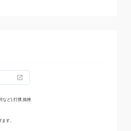
など),打撲,捻挫
げます。