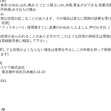
い。
症状]
発赤,かゆみ,はれ,痛み,ヒリヒリ感,かぶれ,水疱,青あざができる,色素沈
不快感,みぞおちの痛み
くみ
重篤な症状が起こることがあります。その場合は直ちに医師の診療を受
：症状]
ナフィラキシー)：使用後すぐに,皮膚のかゆみ,じんましん,声のかすれ,く
次の症状があらわれることがありますので,このような症状の持続又は増強
登録販売者に相談して下さい。
間使用しても症状がよくならない場合は使用を中止し,この外箱を持って医
ます)
せ先
ルスケア株式会社
4 東京都中央区日本橋3-14-10
室
331