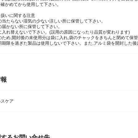
患部をコタツや電気毛布等で温めないで下さい。
弱い人は,使用前に腕の内側の皮膚の弱い箇所に,1~2cm角の小片を目安と
を確かめてから使用して下さい。
り扱いに関する注意
光の当たらない湿気の少ない涼しい所に保管して下さい。
手の届かない所に保管して下さい。
器に入れ替えないで下さい。(誤用の原因になったり品質が変わります)
持のため,開封後の未使用分は袋に入れ,袋のチャックをきちんと閉めて保
使用期限を過ぎた製品は使用しないで下さい。また,アルミ袋を開封した後
情報
ルスケア