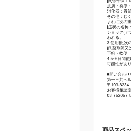
談して下さ
[関係部位：
皮膚：発疹・
消化器：胃部
その他：む
まれに次の
[症状の名称
ショック(ア
われる。
3.使用後,
薬剤師又は
下痢・軟便
4.5~6日
可能性があり
■問い合わ
第一三共ヘ
〒103-823
お客様相談
03（5205）8