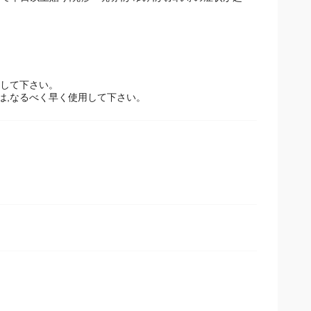
して半日以上貼り,発疹・発赤,かゆみ,かぶれ等の症状が起
管して下さい。
は,なるべく早く使用して下さい。