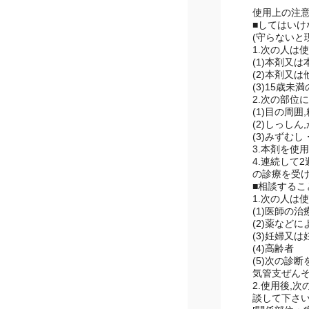
1日1回使用
使用上の注
■してはいけ
(守らないと
1.次の人は
(1)本剤又
(2)本剤又
(3)15歳未
2.次の部位
(1)目の周囲
(2)しっしん
(3)みずむ
3.本剤を使
4.連続して
の診療を受け
■相談するこ
1.次の人は
(1)医師の
(2)薬など
(3)妊婦又
(4)高齢者
(5)次の診
気管支ぜん
2.使用後,