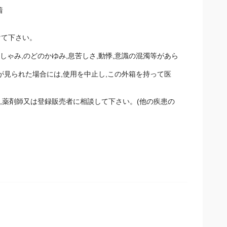
着
けて下さい。
しゃみ,のどのかゆみ,息苦しさ,動悸,意識の混濁等があら
が見られた場合には,使用を中止し,この外箱を持って医師,
師,薬剤師又は登録販売者に相談して下さい。(他の疾患の