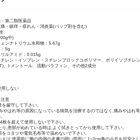
ック
類：第二類医薬品
痛・鎮痒・収れん・消炎薬(パップ剤を含む)
枚
00g中)
ェンナトリウム水和物：5.67g
：5g
リルアミド：0.015g
スチレン・イソプレン・スチレンブロックコポリマー、ポリイソブチレ
HT)、l-メントール、流動パラフィン、その他2成分
使用しない
る注意
用量を厳守して下さい。
,痛みやはれ等の原因になっている病気を治療するのではなく,痛みやはれ
い。
たり4枚を超えて使用しないで下さい。
いたり,患部がぬれている時は,よく拭きとってから使用して下さい。