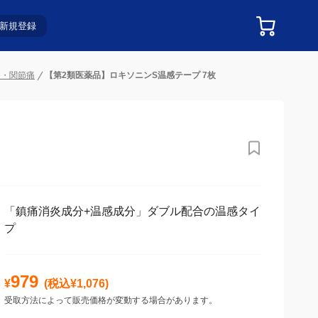
新規登録
痛・関節痛
【第2類医薬品】ロキソニンS温感テープ 7枚
「鎮痛消炎成分+温感成分」ダブル配合の温感タイ
プ
979
¥
(税込¥
1,076
)
受取方法によって販売価格が変動する場合があります。