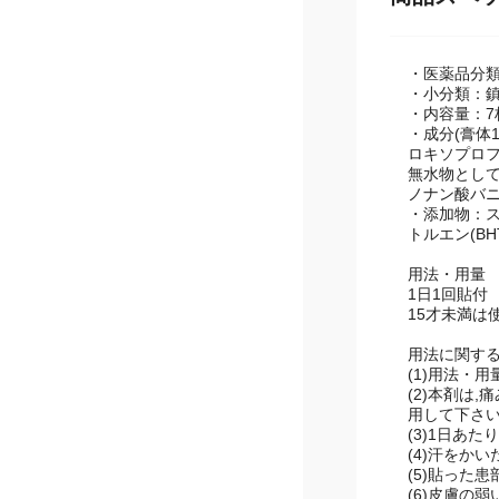
商品スペ
・医薬品分
・小分類：鎮
・内容量：7
・成分(膏体1
ロキソプロフ
無水物として
ノナン酸バニ
・添加物：
トルエン(B
用法・用量
1日1回貼付
15才未満は
用法に関す
(1)用法・
(2)本剤は
用して下さ
(3)1日あ
(4)汗をか