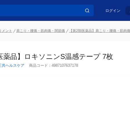
ログイン
リメント
肩こり・腰痛・筋肉痛・関節痛
【第2類医薬品】肩こり・腰痛・筋肉
医薬品】ロキソニンS温感テープ 7枚
三共ヘルスケア
商品コード：
4987107637178