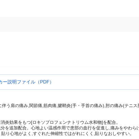
カー説明ファイル（PDF）
に伴う肩の痛み,関節痛,筋肉痛,腱鞘炎(手・手首の痛み),肘の痛み(テニス肘
消炎効果をもつ[ロキソプロフェンナトリウム水和物]を配合。
成分を追加配合。心地よい温感作用で患部の血行を促進し,痛みをやわら