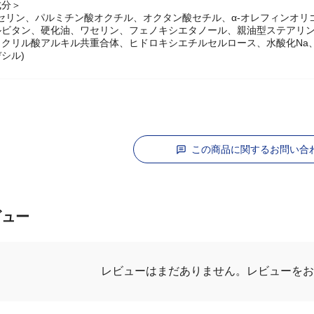
チン酸ステアリル
成分＞
セリン、パルミチン酸オクチル、オクタン酸セチル、α-オレフィンオリ
ルビタン、硬化油、ワセリン、フェノキシエタノール、親油型ステアリン
タクリル酸アルキル共重合体、ヒドロキシエチルセルロース、水酸化Na
シル)
この商品に関するお問い合
ビュー
レビューを
レビューはまだありません。