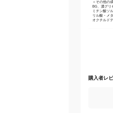
グリチルレ
＜その他の
BG、濃グリ
ミチン酸ソ
リル酸・メ
オクチルドデ
購入者レ