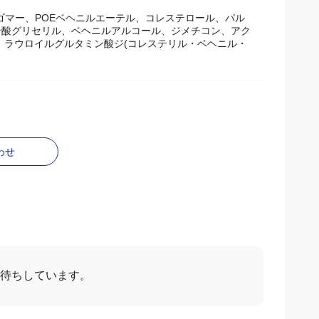
ゴマー、POEベヘニルエーテル、コレステロール、パル
酸グリセリル、ベヘニルアルコール、ジメチコン、アク
、ラウロイルグルタミン酸ジ(コレステリル・ベヘニル・
わせ
お待ちしています。