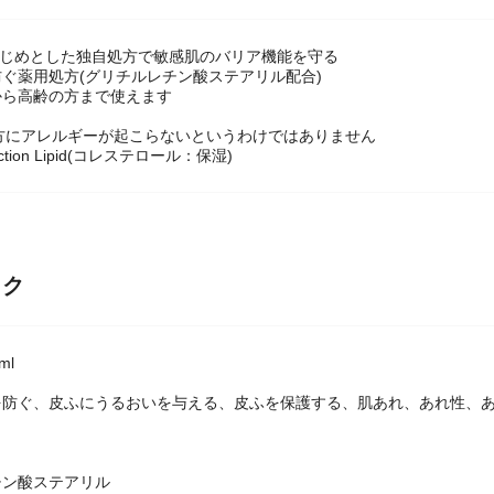
をはじめとした独自処方で敏感肌のバリア機能を守る
ぐ薬用処方(グリチルレチン酸ステアリル配合)
から高齢の方まで使えます
の方にアレルギーが起こらないというわけではありません
otection Lipid(コレステロール：保湿)
ック
ml
を防ぐ、皮ふにうるおいを与える、皮ふを保護する、肌あれ、あれ性、
＞