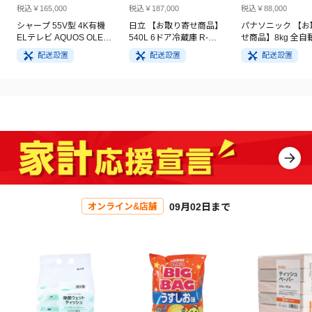
税込￥165,000
税込￥187,000
税込￥88,000
シャープ 55V型 4K有機
日立 【お取り寄せ商品】
パナソニック 【お
ELテレビ AQUOS OLED
540L 6ドア冷蔵庫 R-
せ商品】8kg 全自
4T-C55GQ3
HW54V(N) ライトゴール
洗濯機 NA-FA8H5
配送設置
配送設置
配送設置
ド
イト
09月02日まで
オンライン&店舗