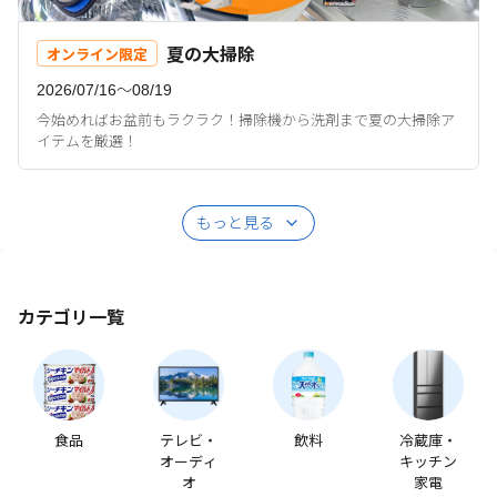
夏の大掃除
オンライン限定
2026/07/16〜08/19
今始めればお盆前もラクラク！掃除機から洗剤まで夏の大掃除ア
イテムを厳選！
もっと見る
カテゴリ一覧
食品
テレビ・
飲料
冷蔵庫・
オーディ
キッチン
オ
家電