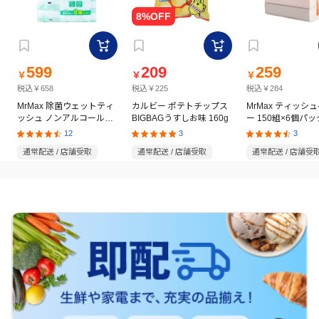
599
209
259
￥
￥
￥
税込￥658
税込￥225
税込￥284
MrMax 除菌ウェットティ
カルビー ポテトチップス
MrMax ティッシ
ッシュ ノンアルコールタ
BIGBAGうすしお味 160g
ー 150組×6個パッ
イプ 60枚×8個パック
12
3
3
通常配送 / 店舗受取
通常配送 / 店舗受取
通常配送 / 店舗受