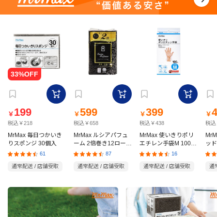
199
599
399
￥
￥
￥
￥
税込￥218
税込￥658
税込￥438
税込
MrMax 毎日つかいき
MrMax ルシアパフュ
MrMax 使いきりポリ
Mr
りスポンジ 30個入
ーム 2倍巻き12ロール
エチレン手袋M 100枚
ッド
ダブル
入
の猫
61
87
16
通常配送 / 店舗受取
通常配送 / 店舗受取
通常配送 / 店舗受取
通