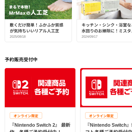
敷くだけ簡単！ふかふか質感
キッチン・シンク・浴室な
が気持ちいいリアル人工芝
水回りのお掃除に！ミスタ
マックスバイヤーおすすめ
2025/08/18
2024/09/17
ポンジ♪
予約販売受付中
オンライン限定
オンライン限定
『Nintendo Switch 2』 最新
『Nintendo Switc