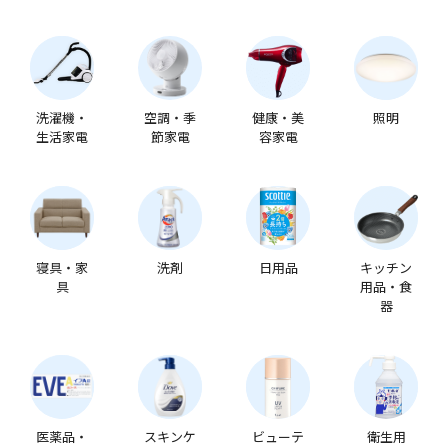
洗濯機・
空調・季
健康・美
照明
生活家電
節家電
容家電
寝具・家
洗剤
日用品
キッチン
具
用品・食
器
医薬品・
スキンケ
ビューテ
衛生用