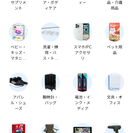
サプリメ
ア・ボデ
ィー
品・介護
ント
ィケア
用品
ベビー・
洗濯・掃
スマホ/PC
ペット用
キッズ・
除・バ
アクセサ
品
マタニテ
ス・トイ
リ
ィ
レ
アパレ
腕時計・
電池・イ
文具・オ
ル・シュ
バッグ
ンク・メ
フィス
ーズ
ディア