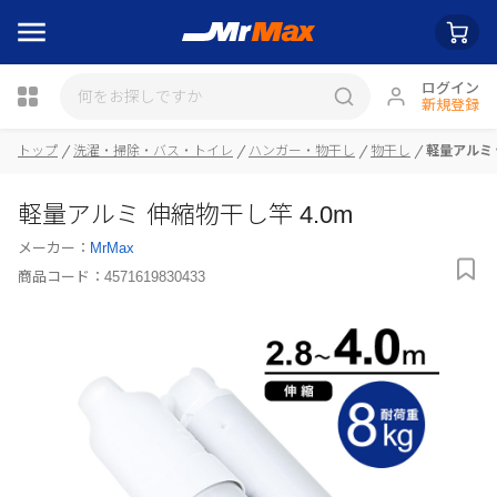
ログイン
新規登録
トップ
洗濯・掃除・バス・トイレ
ハンガー・物干し
物干し
軽量アルミ 
瓶詰
軽量アルミ 伸縮物干し竿 4.0m
メーカー：
MrMax
商品コード：
4571619830433