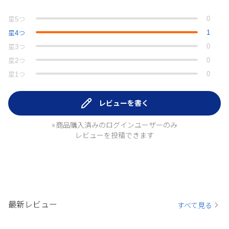
0
星
5
つ
1
星
4
つ
0
星
3
つ
0
星
2
つ
0
星
1
つ
レビューを書く
※商品購入済みのログインユーザーのみ
レビューを投稿できます
最新レビュー
すべて見る