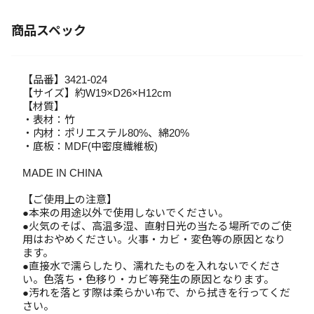
商品スペック
【品番】3421-024
【サイズ】約W19×D26×H12cm
【材質】
・表材：竹
・内材：ポリエステル80%、綿20%
・底板：MDF(中密度繊維板)
MADE IN CHINA
【ご使用上の注意】
●本来の用途以外で使用しないでください。
●火気のそば、高温多湿、直射日光の当たる場所でのご使
用はおやめください。火事・カビ・変色等の原因となり
ます。
●直接水で濡らしたり、濡れたものを入れないでくださ
い。色落ち・色移り・カビ等発生の原因となります。
●汚れを落とす際は柔らかい布で、から拭きを行ってくだ
さい。