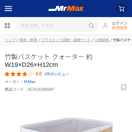
ログイン
新規登録
トップ
寝具・家具
プラスチック収納・収納ケース
小物収納
竹製バスケッ
瓶詰
竹製バスケット クォーター 約
W19×D26×H12cm
4.0
1件のレビュー
メーカー：
MrMax
商品コード：
4570142885897