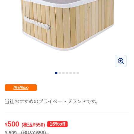
当社おすすめのプライベートブランドです。
500
16%off
¥
(税込¥
550
)
¥
599
（税込¥
658
）