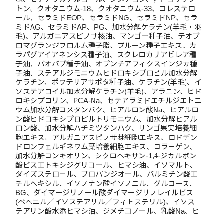
トン、クオタニウム-18、クオタニウム-33、コレステロ
ール、セラミドEOP、セラミドNG、セラミドNP、セラ
ミドAG、セラミドAP、PG、加水分解ケラチン(羊毛・羽
毛)、アルガニアスピノサ核油、マンゴー種子油、テオブ
ロマグランジフロルム種子脂、プルーン種子エキス、カ
ラパグアイアネンシス種子油、スクレロカリアビレア種
子油、バオバブ種子油、オプンチアフィクスインジカ種
子油、ステアルジモニウムヒドロキシプロピル加水分解
ケラチン、ポウテリアサポタ種子油、ケラチン(羊毛)、イ
ソステアロイル加水分解ケラチン(羊毛)、アラニン、ヒド
ロキシプロリン、PCA-Na、セテアラミドエチルジエトニ
ウム加水分解コメタンパク、ヒアルロン酸Na、ヒアルロ
ン酸ヒドロキシプロピルトリモニウム、加水分解ヒアル
ロン酸、加水分解ハチミツタンパク、リンゴ果実培養細
胞エキス、アルガニアスピノサ芽細胞エキス、ロドデン
ドロンフェルギネウム葉培養細胞エキス、コラーゲン、
加水分解コンキオリン、シクロヘキサン-1,4-ジカルボン
酸ビスエトキシジグリコール、ヒマシ油、イソマルト、
ダイズステロール、プロパンジオール、パルミチン酸エ
チルヘキシル、イソノナン酸イソノニル、グルコース、
BG、ダイマージリノール酸ダイマージリノレイルビス
(ベヘニル／イソステアリル／フィトステリル)、イソス
テアリン酸水添ヒマシ油、ジメチコノール、乳酸Na、ヒ