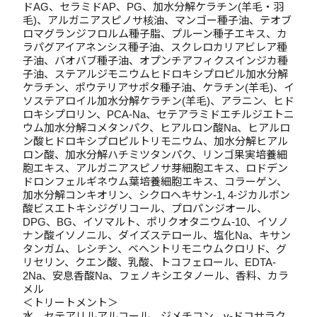
ドAG、セラミドAP、PG、加水分解ケラチン(羊毛・羽
毛)、アルガニアスピノサ核油、マンゴー種子油、テオブ
ロマグランジフロルム種子脂、プルーン種子エキス、カ
ラパグアイアネンシス種子油、スクレロカリアビレア種
子油、バオバブ種子油、オプンチアフィクスインジカ種
子油、ステアルジモニウムヒドロキシプロピル加水分解
ケラチン、ポウテリアサポタ種子油、ケラチン(羊毛)、イ
ソステアロイル加水分解ケラチン(羊毛)、アラニン、ヒド
ロキシプロリン、PCA-Na、セテアラミドエチルジエトニ
ウム加水分解コメタンパク、ヒアルロン酸Na、ヒアルロ
ン酸ヒドロキシプロピルトリモニウム、加水分解ヒアル
ロン酸、加水分解ハチミツタンパク、リンゴ果実培養細
胞エキス、アルガニアスピノサ芽細胞エキス、ロドデン
ドロンフェルギネウム葉培養細胞エキス、コラーゲン、
加水分解コンキオリン、シクロヘキサン-1, 4-ジカルボン
酸ビスエトキシジグリコール、プロパンジオール、
DPG、BG、イソマルト、ポリクオタニウム-10、イソノ
ナン酸イソノニル、ダイズステロール、塩化Na、キサン
タンガム、レシチン、ベヘントリモニウムクロリド、グ
リセリン、クエン酸、乳酸、トコフェロール、EDTA-
2Na、安息香酸Na、フェノキシエタノール、香料、カラ
メル
＜トリートメント＞
水、セテアリルアルコール、ジメチコン、γ-ドコサラク