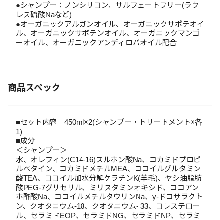
●シャンプー：ノンシリコン、サルフェートフリー(ラウ
レス硫酸Naなど)
●オーガニックアルガンオイル、オーガニックサポテオイ
ル、オーガニックサボテンオイル、オーガニックマンゴ
ーオイル、オーガニックアンディロバオイル配合
商品スペック
■セット内容 450ml×2(シャンプー・トリートメント×各
1)
■成分
＜シャンプー＞
水、オレフィン(C14-16)スルホン酸Na、コカミドプロピ
ルベタイン、コカミドメチルMEA、ココイルグルタミン
酸TEA、ココイル加水分解ケラチンK(羊毛)、ヤシ油脂肪
酸PEG-7グリセリル、ミリスタミンオキシド、ココアン
ホ酢酸Na、ココイルメチルタウリンNa、γ-ドコサラクト
ン、クオタニウム-18、クオタニウム- 33、コレステロー
ル、セラミドEOP、セラミドNG、セラミドNP、セラミ