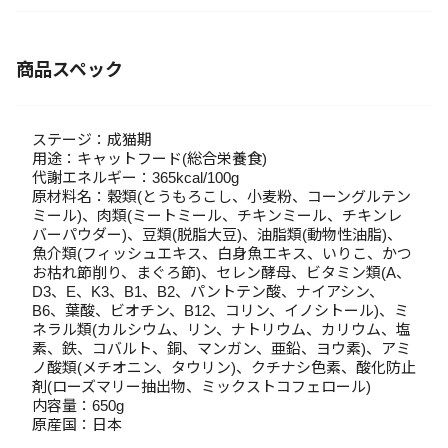
商品スペック
ステージ：成猫期
用途：キャットフード(総合栄養食)
代謝エネルギー：365kcal/100g
原材料名：穀類(とうもろこし、小麦粉、コーングルテン
ミール)、肉類(ミートミール、チキンミール、チキンレ
バーパウダー)、豆類(脱脂大豆)、油脂類(動物性油脂)、
魚介類(フィッシュエキス、白身魚エキス、いりこ、かつ
お枯れ節削り、まぐろ節)、セレン酵母、ビタミン類(A、
D3、E、K3、B1、B2、パントテン酸、ナイアシン、
B6、葉酸、ビオチン、B12、コリン、イノシトール)、ミ
ネラル類(カルシウム、リン、ナトリウム、カリウム、塩
素、鉄、コバルト、銅、マンガン、亜鉛、ヨウ素)、アミ
ノ酸類(メチオニン、タウリン)、クチナシ色素、酸化防止
剤(ローズマリー抽出物、ミックストコフェロール)
内容量：650g
原産国：日本