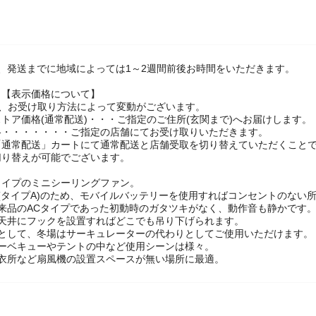
、発送までに地域によっては1～2週間前後お時間をいただきます。
】【表示価格について】
は、お受け取り方法によって変動がございます。
トア価格(通常配送)・・・ご指定のご住所(玄関まで)へお届けします。
格・・・・・・・ご指定の店舗にてお受け取りいただきます。
「通常配送」カートにて通常配送と店舗受取を切り替えていただくこと
切り替えが可能でございます。
タイプのミニシーリングファン。
B(タイプA)のため、モバイルバッテリーを使用すればコンセントのない
来品のACタイプであった初動時のガタツキがなく、動作音も静かです。
で天井にフックを設置すればどこでも吊り下げられます。
風として、冬場はサーキュレーターの代わりとしてご使用いただけます。
バーベキューやテントの中など使用シーンは様々。
脱衣所など扇風機の設置スペースが無い場所に最適。