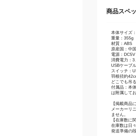
商品スペ
本体サイズ：幅
重量：355g
材質：ABS
原産国：中
電源：DC5V 
消費電力：3.
USBケーブ
スイッチ：U
羽根径約42
どこでも吊る
付属品：本体
附属してお
【掲載商品
メーカーリ
ません。
【在庫数に
在庫数は日