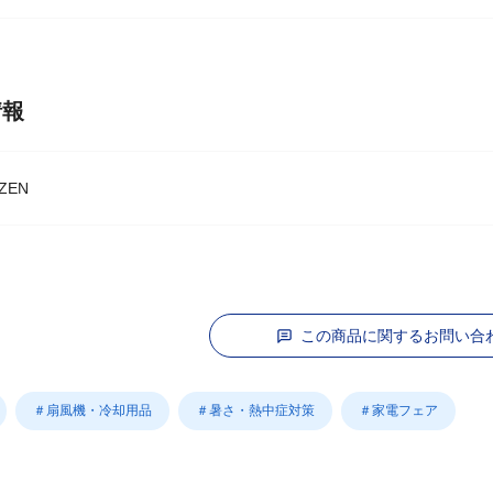
段階で商品がお取り寄せ、完売となる場合はキャンセルをお願いするこ
情報
ZEN
この商品に関するお問い合
＃扇風機・冷却用品
＃暑さ・熱中症対策
＃家電フェア