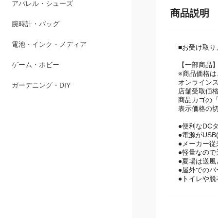
ペット用品
商品説明
アパレル・シューズ
腕時計・バッグ
■お受け取り
電池・インク・メディア
【一部商品
※商品価格
オンラインス
ゲーム・ホビー
店舗受取価
商品カゴの
ガーデニング・DIY
表示価格の
●便利なDC
●電源がUS
●メーカー従
●軽量なの
●夏場は送
●屋外での
●トイレや