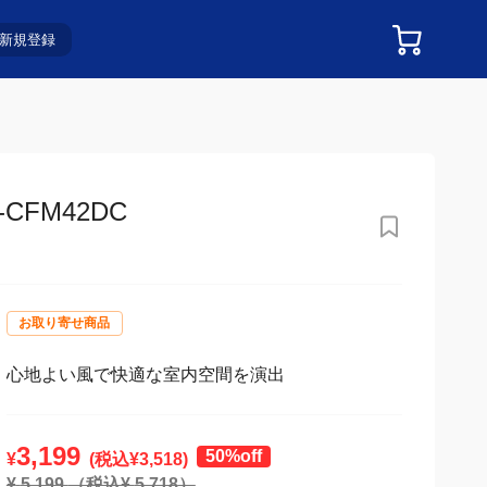
新規登録
FM42DC
お取り寄せ商品
心地よい風で快適な室内空間を演出
3,199
50%off
¥
(税込¥
3,518
)
¥
5,199
（税込¥
5,718
）