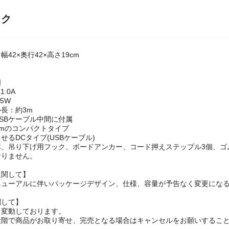
ック
42×奥行42×高さ19cm
国
1.0A
5W
ル長：約3m
SBケーブル中間に付属
cmのコンパクトタイプ
せるDCタイプ(USBケーブル)
、吊り下げ用フック、ボードアンカー、コード押えステップル3個、ゴム
りません。
に関して】
ニューアルに伴いパッケージデザイン、仕様、容量が予告なく変更になる
関して】
々変動しております。