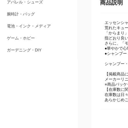
商品説明
ペット用品
アパレル・シューズ
エッセンシ
腕時計・バッグ
荒れたキュ
「からまり
指どおり良
電池・インク・メディア
さらに、「
●華やかで心
ゲーム・ホビー
●シャンプ
シャンプー
ガーデニング・DIY
【掲載商品
メーカーリ
※商品パッ
【在庫数に
在庫数は日
あらかじめ