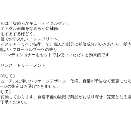
ャルは「なめらかキューティクルケア」
ーティクル表面をなめらかに補修。
」をするするほどく。
い髪でお手入れストレスフリーへ。
モイスチャーリペア技術」で、傷んだ部分に補修成分がいきわたり、髪
地よい フローラルブーケの香り
ー・コンディショナーをセットでお使いいただくと効果的です
・リンス・トリートメント
に関して】
ニューアルに伴いパッケージデザイン、仕様、容量が予告なく変更になる
ケージの指定はお受けできません。
関して】
々変動しております。発送準備の段階で商品がお取り寄せ、完売となる
ご了承ください。