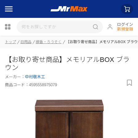
ログイン
新規登録
瓶詰
トップ
日用品
線香・ろうそく
【お取り寄せ商品】メモリアルBOX ブラウ
【お取り寄せ商品】メモリアルBOX ブラ
ウン
メーカー：
中村敬木工
商品コード：
4595558975079