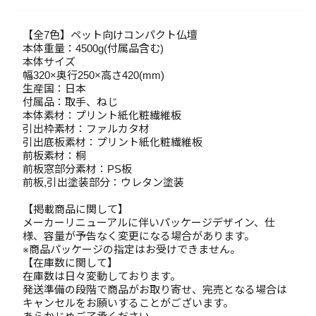
【全7色】ペット向けコンパクト仏壇
本体重量：4500g(付属品含む)
本体サイズ
幅320×奥行250×高さ420(mm)
生産国：日本
付属品：取手、ねじ
本体素材：プリント紙化粧繊維板
引出枠素材：ファルカタ材
引出底板素材：プリント紙化粧繊維板
前板素材：桐
前板窓部分素材：PS板
前板,引出塗装部分：ウレタン塗装
【掲載商品に関して】
メーカーリニューアルに伴いパッケージデザイン、仕
様、容量が予告なく変更になる場合があります。
※商品パッケージの指定はお受けできません。
【在庫数に関して】
在庫数は日々変動しております。
発送準備の段階で商品がお取り寄せ、完売となる場合は
キャンセルをお願いすることがございます。