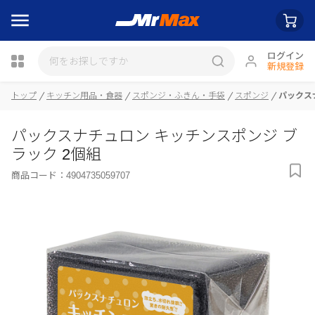
ログイン
新規登録
トップ
キッチン用品・食器
スポンジ・ふきん・手袋
スポンジ
パックス
瓶詰
パックスナチュロン キッチンスポンジ ブ
ラック 2個組
商品コード：
4904735059707