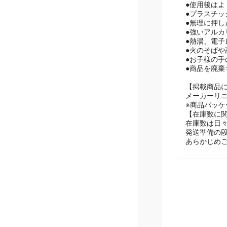
●使用後は
●プラスチ
●無理に押
●強いアル
●熱湯、電
●火のそば
●お子様の
●商品を廃
【掲載商品
メーカーリ
※商品パッ
【在庫数に
在庫数は日
発送準備の
あらかじめ