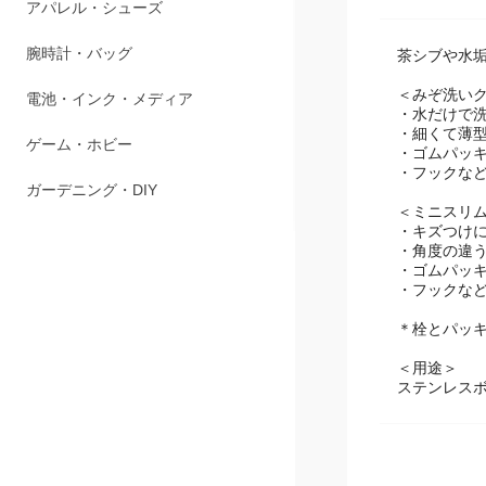
アパレル・シューズ
腕時計・バッグ
茶シブや水
＜みぞ洗い
電池・インク・メディア
・水だけで
・細くて薄
ゲーム・ホビー
・ゴムパッ
・フックな
ガーデニング・DIY
＜ミニスリ
・キズつけ
・角度の違
・ゴムパッ
・フックな
＊栓とパッ
＜用途＞
ステンレスボ