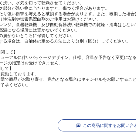
よく洗い、水気を切って乾燥させてください。
ック部分が洗い物に当たりますと、傷つく場合があります。
したり強い衝撃を与えると破損する場合があります。また、破損した場合
カリ性洗剤や塩素系漂白剤のご使用はお避けください。
子レンジ、食器乾燥機、及び自動食器洗い乾燥機での乾燥・消毒はしない
や高温になる場所には置かないでください。
手の届かないところに保管してください。
棄する場合は、自治体の定める方法により分別（区分）してください。
に関して】
ニューアルに伴いパッケージデザイン、仕様、容量が予告なく変更にな
ケージの指定はお受けできません。
関して】
々変動しております。
段階で商品がお取り寄せ、完売となる場合はキャンセルをお願いするこ
ご了承ください。
この商品に関するお問い合