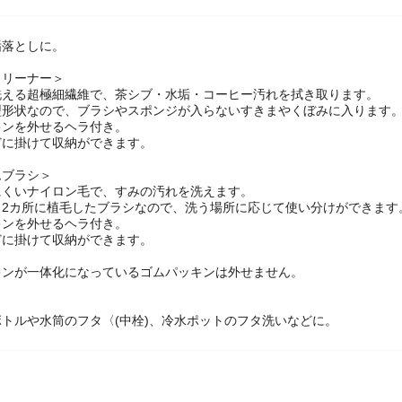
垢落としに。
クリーナー＞
洗える超極細繊維で、茶シブ・水垢・コーヒー汚れを拭き取ります。
型形状なので、ブラシやスポンジが入らないすきまやくぼみに入ります
キンを外せるヘラ付き。
どに掛けて収納ができます。
ムブラシ＞
にくいナイロン毛で、すみの汚れを洗えます。
う2カ所に植毛したブラシなので、洗う場所に応じて使い分けができます
キンを外せるヘラ付き。
どに掛けて収納ができます。
キンが一体化になっているゴムパッキンは外せません。
トルや水筒のフタ〈(中栓)、冷水ポットのフタ洗いなどに。