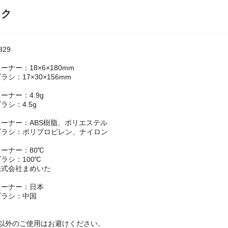
ック
829
ナー：18×6×180mm
シ：17×30×156mm
ーナー：4.9g
ラシ：4.5g
ーナー：ABS樹脂、ポリエステル
ブラシ：ポリプロピレン、ナイロン
】
ーナー：80℃
ラシ：100℃
株式会社まめいた
リーナー：日本
ブラシ：中国
途以外のご使用はお避けください。