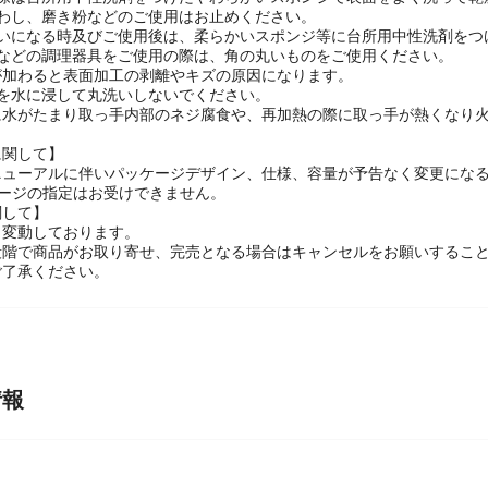
の際は台所用中性洗剤をつけたやわらかいスポンジで表面をよく洗って乾
たわし、磨き粉などのご使用はお止めください。
使いになる時及びご使用後は、柔らかいスポンジ等に台所用中性洗剤をつ
しなどの調理器具をご使用の際は、角の丸いものをご使用ください。
が加わると表面加工の剥離やキズの原因になります。
分を水に浸して丸洗いしないでください。
に水がたまり取っ手内部のネジ腐食や、再加熱の際に取っ手が熱くなり
に関して】
ニューアルに伴いパッケージデザイン、仕様、容量が予告なく変更になる
ケージの指定はお受けできません。
関して】
々変動しております。
段階で商品がお取り寄せ、完売となる場合はキャンセルをお願いするこ
ご了承ください。
情報