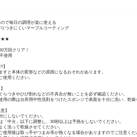
いので毎日の調理が楽に使える
びりつきにくいマーブルコーティング
★★★
00万回クリア！
A不使用
!!】
しますと本体の変形などの原因になるおそれがあります。
ご使用ください。
に】
にぐらつきやひび割れなどの不具合が無いことを必ず確認ください。
ご使用の際は台所用中性洗剤をつけたスポンジで表面を十分に洗い、乾燥
注意】
対にしないでください。
は「中火」以下に調整し、30秒以上は予熱をしないでください。
よく洗って乾燥させてください。