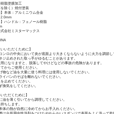
】
素樹脂塗膜加工
面を除く）焼付塗装
類】本体：アルミニウム合金
.0mm
料】ハンドル：フェノール樹脂
m
株式会社ミスターマックス
INA
使いいただくために】
はコンロの中央において炎が底面より大きくならないように火力を調節し
にネジ止めされた取っ手がゆるむことがあります。
使用になりますと、脱落してやけどなどの事故の危険があります。
してからご使用ください。
揚げ物など油を大量に使う料理には使用しないでください。
フライパンのそばを離れないでください。
火を止めてください。
ず換気をしてください。
いいただくために】
とに油を薄く引いてから調理してください。
長持ちします。
は本体の熱が自然に冷めてからお手入れください。