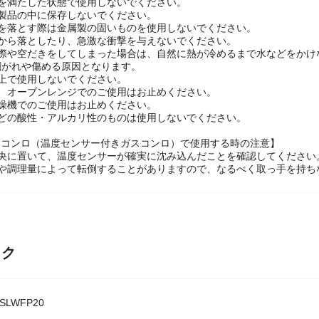
、ご使用後は取っ手やつまみ等が熱くなる場合がありますのでご注意くだ
等を満たした状態で使用しないでください。
本製品の中に保存しないでください。
等を落とす際は金属製の固いものを使用しないでください。
ろから落としたり、急激な衝撃を与えないでください。
の際や空だきをしてしまった場合は、自然に熱が冷めるまで水などをかけ
剥がれや傷める原因となります。
上で使用しないでください。
ジ、オーブンレンジでのご使用はお止めください。
乾燥機でのご使用はお止めください。
などの酸性・アルカリ性のものは使用しないでください。
ーコンロ（温度センサー付きガスコンロ）で使用する時の注意】
中央に置いて、温度センサーが確実に沈み込んだことを確認してください
状や調理量によって転倒することがありますので、なるべく取っ手を持ち
ック
SLWFP20