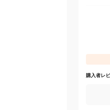
MrMax
購入者レ