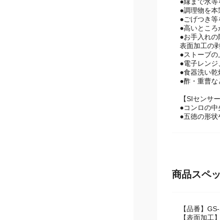
●ご使用中
●縁まで水
●調理物を
●ごげつき
●高いとこ
●お手入れ
表面加工の
●ストーブの
●電子レン
●食器洗い
●酢・重曹
【SIセンサ
●コンロの
●五徳の形
商品スペ
【品番】GS-