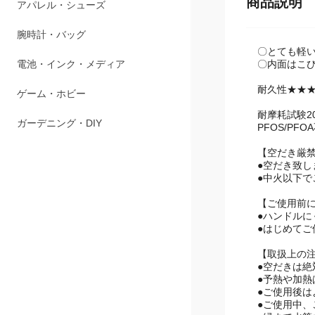
商品説明
ペット用品
アパレル・シューズ
〇とても軽
〇内面はこ
腕時計・バッグ
耐久性★★
電池・インク・メディア
耐摩耗試験2
PFOS/PFO
ゲーム・ホビー
【空だき厳禁
ガーデニング・DIY
●空だき致
●中火以下で
【ご使用前
●ハンドル
●はじめて
【取扱上の
●空だきは絶
●予熱や加熱
●ご使用後は