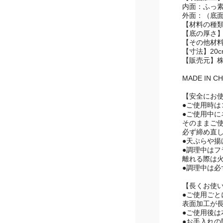
【表面加工
内面：ふっ
外面：（底
【材料の種
【底の厚さ】2
【その他材
【寸法】20c
【販売元】
MADE IN CH
【安全にお
●ご使用時
●ご使用中
そのままご
必ず締め直
●天ぷらや
●調理中は
離れる際は
●調理中は必
【長くお使
●ご使用ご
表面加工が
●ご使用後