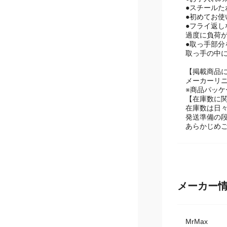
●お手入れ
●スチール
●初めてお
●フライ返
過度に負荷
●取っ手部
取っ手の中
【掲載商品
メーカーリ
※商品パッ
【在庫数に
在庫数は日
発送準備の
あらかじめ
メーカー