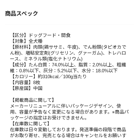
商品スペック
【区分】ドッグフード・間食
【対象】全犬種
【原材料】肉類(鶏ササミ、牛皮)、でん粉類(タピオカで
ん粉)、増粘安定剤(グリセリン、グァーガム)、トレハロ
ース、ミネラル類(塩化ナトリウム)
【成分】たん白質：74.0%以上、脂質：2.0%以上、粗繊
維：0.8%以下、灰分：5.2%以下、水分：18.0%以下
【カロリー】約310kcal／100g当たり
【内容量】8枚
【原産国】中国
【掲載商品に関して】
メーカーリニューアルに伴いパッケージデザイン、使
用、容量が予告なく変更になる場合があります。※商品パ
ッケージの指定はお受けできません。
【在庫数に関して】
在庫数は日々変動しております。発送準備の段階で商品
がお取り寄せ、完売となる場合はキャンセルをお願いす