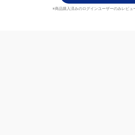
10
普通に使える
3
モカちゃん
0
価格の割には、
0
0
レビューを書く
谷口さん
コスパにお得！
入済みのログインユーザーのみ
ビューを投稿できます
たっぷり使え
そめさん
ねこちゃんが居
程よい粘着力で
っぷり使えてま