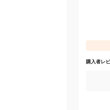
購入者レ
4.8
/ 5