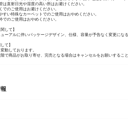
の注意】
フローリング（木の床）、ガラスなど滑りやすい面や毛足が長いカーペッ
保管は直射日光や湿度の高い所はお避けください。
近くでのご使用はお避けください。
けやすい特殊なカーペットでのご使用はおやめください。
以外でのご使用はおやめください。
に関して】
ニューアルに伴いパッケージデザイン、仕様、容量が予告なく変更になる
関して】
々変動しております。
段階で商品がお取り寄せ、完売となる場合はキャンセルをお願いするこ
情報