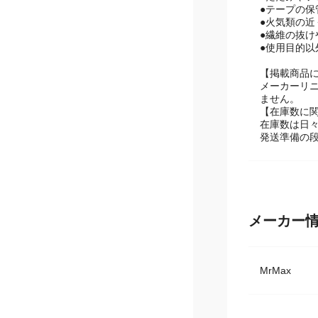
【ご使用上
●たたみや
●テープの
●火気類の
●繊維の抜
●使用目的
【掲載商品
メーカーリ
ません。
【在庫数に
在庫数は日
発送準備の
メーカー
MrMax