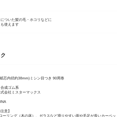
トについた髪の毛・ホコリなどに
にも使えます
ック
(紙芯内径約38mm)ミシン目つき 90周巻
：合成ゴム系
株式会社ミスターマックス
INA