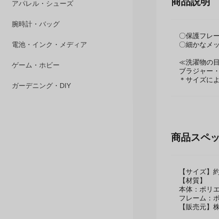
商品説明
ペット用品
アパレル・シューズ
〇保護フレ
〇細かなメ
腕時計・バッグ
≪洗濯物の
電池・インク・メディア
ブラジャー・
＊サイズに
ゲーム・ホビー
ガーデニング・DIY
商品スペ
【サイズ】約直
【材質】
本体：ポリ
フレーム：
【販売元】