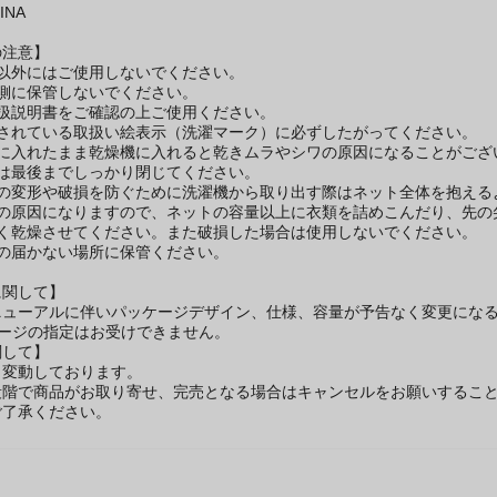
INA
の注意】
的以外にはご使用しないでください。
の側に保管しないでください。
取扱説明書をご確認の上ご使用ください。
示されている取扱い絵表示（洗濯マーク）に必ずしたがってください。
トに入れたまま乾燥機に入れると乾きムラやシワの原因になることがござ
ーは最後までしっかり閉じてください。
ーの変形や破損を防ぐために洗濯機から取り出す際はネット全体を抱える
損の原因になりますので、ネットの容量以上に衣類を詰めこんだり、先の
よく乾燥させてください。また破損した場合は使用しないでください。
手の届かない場所に保管ください。
に関して】
ニューアルに伴いパッケージデザイン、仕様、容量が予告なく変更になる
ケージの指定はお受けできません。
関して】
々変動しております。
段階で商品がお取り寄せ、完売となる場合はキャンセルをお願いするこ
ご了承ください。