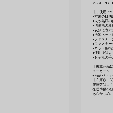
MADE IN CH
【ご使用上
●本来の目
●火や熱源
●洗濯機の
●衣類に表
●洗濯ネッ
●ファスナ
●ファスナ
●ネット破
●使用後は
●お子様の
【掲載商品
メーカーリ
※商品パッ
【在庫数に
在庫数は日
発送準備の
あらかじめ