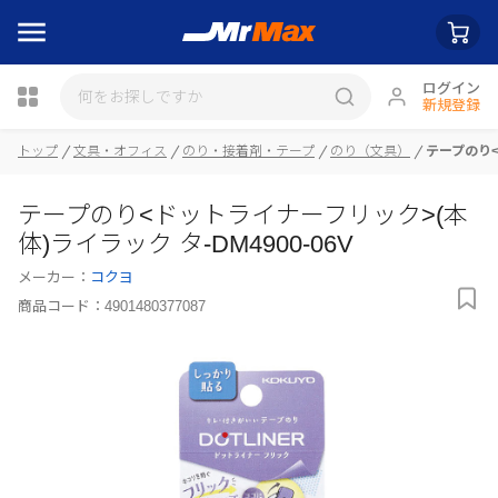
ログイン
新規登録
トップ
文具・オフィス
のり・接着剤・テープ
のり（文具）
テープのり<
瓶詰
テープのり<ドットライナーフリック>(本
体)ライラック タ-DM4900-06V
メーカー：
コクヨ
商品コード：
4901480377087