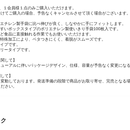
は、１会員様１点のみご購入いただけます。
けてご購入の場合、予告なくキャンセルさせて頂く場合がございます。
リエチレン製手袋に比べ伸びが良く、しなやかに手にフィットします。
やすいボックスタイプのポリエチレン製使いきり手袋100枚入です。
など食品に直接触れる作業でもお使いいただけます。
の特殊加工により、ベタつきにくく、着脱がスムーズです。
タイプです。
フリータイプです。
に関して】
ニューアルに伴いパッケージデザイン、仕様、容量が予告なく変更になる
関して】
々変動しております。発送準備の段階で商品がお取り寄せ、完売となる
ください。
ック