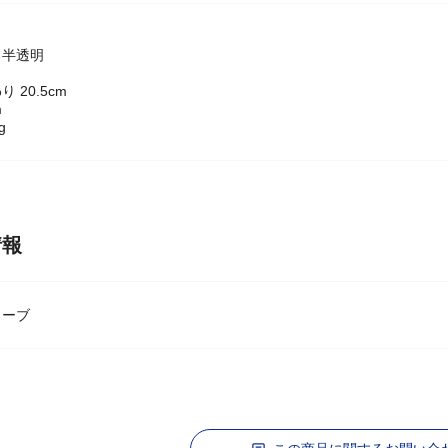
 半透明
 20.5cm
m
g
情報
ローブ