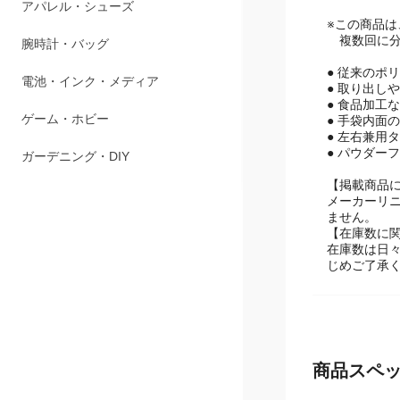
ペット用品
※この商品
複数回に分
アパレル・シューズ
● 従来のポ
腕時計・バッグ
● 取り出し
● 食品加工
電池・インク・メディア
● 手袋内面
● 左右兼用
● パウダー
ゲーム・ホビー
【掲載商品
ガーデニング・DIY
メーカーリ
ません。
【在庫数に
在庫数は日
じめご了承
商品スペ