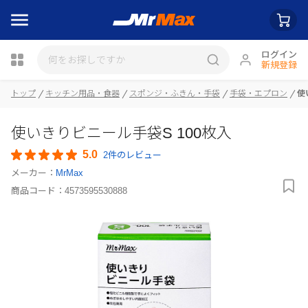
ログイン
新規登録
瓶詰
トップ
キッチン用品・食器
スポンジ・ふきん・手袋
手袋・エプロン
使
使いきりビニール手袋S 100枚入
5.0
2件のレビュー
メーカー：
MrMax
商品コード：
4573595530888