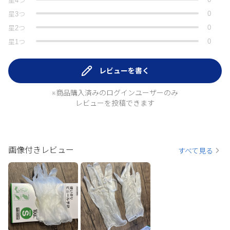
星
4
つ
0
星
3
つ
0
星
2
つ
0
星
1
つ
レビューを書く
※商品購入済みのログインユーザーのみ
レビューを投稿できます
画像付きレビュー
すべて見る