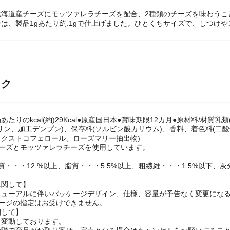
北海道産チーズにモッツァレラチーズを配合、2種類のチーズを味わうこ
は、製品1gあたり約.1gで仕上げました。ひとくちサイズで、しつけ
ック
1gあたりのkcal(約)29Kcal●原産国日本●賞味期限12カ月●原材料/
リン、加工デンプン)、保存料(ソルビン酸カリウム)、香料、着色料(二酸
クストコフェロール、ローズマリー抽出物)
チーズとモッツァレラチーズを使用しています。
質・・・12.%以上、脂質・・・5.5%以上、粗繊維・・・1.5%以下、灰
に関して】
ニューアルに伴いパッケージデザイン、仕様、容量が予告なく変更にな
ケージの指定はお受けできません。
関して】
々変動しております。