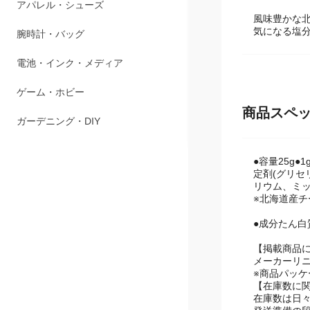
アパレル・シューズ
風味豊かな
気になる塩分
腕時計・バッグ
電池・インク・メディア
ゲーム・ホビー
商品スペ
ガーデニング・DIY
●容量25g●
定剤(グリセ
リウム、ミッ
※北海道産
●成分たん白
【掲載商品
メーカーリ
※商品パッ
【在庫数に
在庫数は日