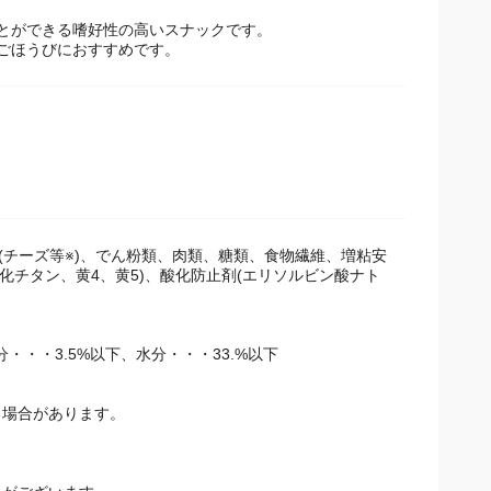
とができる嗜好性の高いスナックです。
やごほうびにおすすめです。
材質乳類(チーズ等※)、でん粉類、肉類、糖類、食物繊維、増粘安
化チタン、黄4、黄5)、酸化防止剤(エリソルビン酸ナト
分・・・3.5%以下、水分・・・33.%以下
る場合があります。