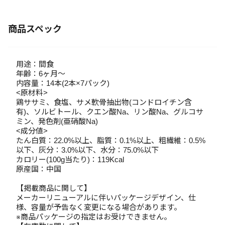
商品スペック
用途：間食
年齢：6ヶ月～
内容量：14本(2本×7パック)
<原材料>
鶏ササミ、食塩、サメ軟骨抽出物(コンドロイチン含
有)、ソルビトール、クエン酸Na、リン酸Na、グルコサ
ミン、発色剤(亜硝酸Na)
<成分値>
たん白質：22.0%以上、脂質：0.1%以上、粗繊維：0.5%
以下、灰分：3.0%以下、水分：75.0%以下
カロリー(100g当たり)：119Kcal
原産国：中国
【掲載商品に関して】
メーカーリニューアルに伴いパッケージデザイン、仕
様、容量が予告なく変更になる場合があります。
※商品パッケージの指定はお受けできません。