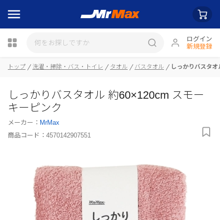
ログイン
新規登録
瓶詰
トップ
洗濯・掃除・バス・トイレ
タオル
バスタオル
しっかりバスタオル
しっかりバスタオル 約60×120cm スモー
キーピンク
メーカー：
MrMax
商品コード：
4570142907551