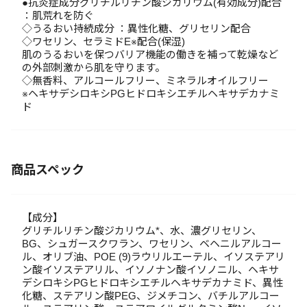
●抗炎症成分グリチルリチン酸ジカリウム(有効成分)配合
：肌荒れを防ぐ
◇うるおい持続成分 ：異性化糖、グリセリン配合
◇ワセリン、セラミドE※配合(保湿)
肌のうるおいを保つバリア機能の働きを補って乾燥など
の外部刺激から肌を守ります。
◇無香料、アルコールフリー、ミネラルオイルフリー
※ヘキサデシロキシPGヒドロキシエチルヘキサデカナミ
ド
商品スペック
【成分】
グリチルリチン酸ジカリウム*、水、濃グリセリン、
BG、シュガースクワラン、ワセリン、ベヘニルアルコー
ル、オリブ油、POE (9)ラウリルエーテル、イソステアリ
ン酸イソステアリル、イソノナン酸イソノニル、ヘキサ
デシロキシPGヒドロキシエチルヘキサデカナミド、異性
化糖、ステアリン酸PEG、ジメチコン、バチルアルコー