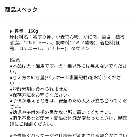
商品スペック
内容量：160g
原材料名：鱈すり身、小麦でん粉、かに肉、食塩、植物
油脂、ソルビトール、調味料(アミノ酸等)、着色料(紅
麹、コチニール、アナトー)、タウリン
!注意
●本品は犬・猫用です。犬・猫以外には与えないでくださ
い。
●与え方の給与量(パッケージ裏面記載)をお守りくださ
い。
●脱酸素剤は食べられません。
●保存方法をお守りください。
●子供が与えるときは、安全のため大人が立ち会ってくだ
さい。
●幼児や子供の手の届かない所に置いてください。
●消化不良など愛犬・愛猫の体調が変わったときは、獣医
師にご相談ください。
※予告無くパッケージや仕様等が変更される場合がござい