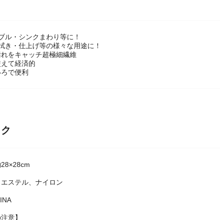
ブル・シンクまわり等に！
乾拭き・仕上げ等の様々な用途に！
汚れをキャッチ超極細繊維
使えて経済的
いろで便利
ック
8×28cm
リエステル、ナイロン
INA
の注意】