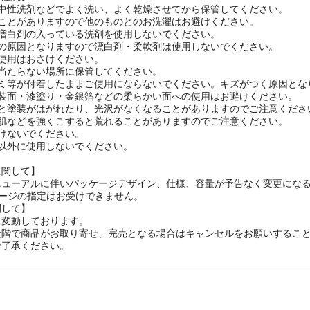
は中性洗剤などでよく洗い、よく乾燥させてから保管してください。
ることがありますので他のものとのお洗濯はお避けください。
光増白剤の入っている洗剤を使用しないでください。
質の原因となりますので漂白剤・柔軟剤は使用しないでください。
使用はおさけください。
の当たらない場所に保管してください。
ゴミ等が付着したままご使用にならないでください。キズがつく原因とな
塗装面・漆塗り・金銀箔などの柔らかい面への使用はお避けください。
ると塗装がはがれたり、光沢がなくなることがありますのでご注意くださ
手肌などを強くこすると荒れることがありますのでご注意ください。
けないでください。
途以外に使用しないでください。
に関して】
ニューアルに伴いパッケージデザイン、仕様、容量が予告なく変更にな
ケージの指定はお受けできません。
関して】
々変動しております。
段階で商品がお取り寄せ、完売となる場合はキャンセルをお願いするこ
ご了承ください。