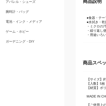
商品説明
アパレル・シューズ
腕時計・バッグ
●食器・テー
電池・インク・メディア
●水拭き・
・ミクロの
・繰り返し
ゲーム・ホビー
・用途いろ
ガーデニング・DIY
商品スペ
【サイズ】約2
【入数】5枚
【材質】ポ
MADE IN CH
【ご使用上