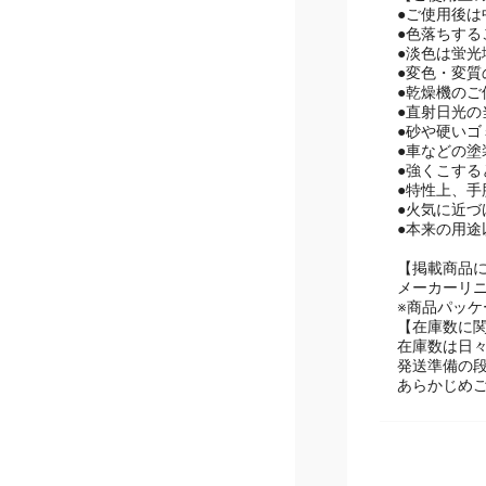
●ご使用後
●色落ちす
●淡色は蛍
●変色・変
●乾燥機のご
●直射日光
●砂や硬い
●車などの
●強くこす
●特性上、
●火気に近づ
●本来の用
【掲載商品
メーカーリ
※商品パッ
【在庫数に
在庫数は日
発送準備の
あらかじめ